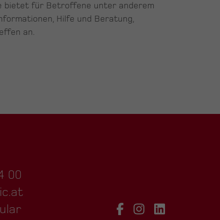
fe bietet für Betroffene unter anderem
Informationen, Hilfe und Beratung,
effen an.
4 00
ic.at
ular