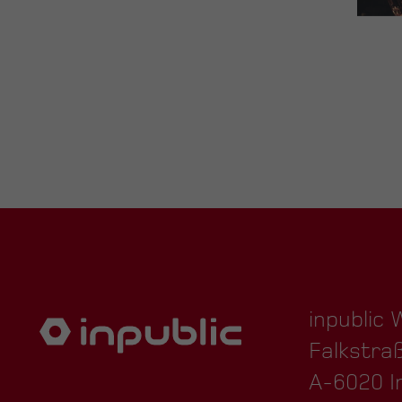
inpublic
Falkstra
A-6020 I