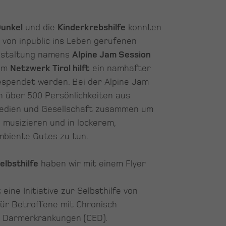
Dunkel
und die
Kinderkrebshilfe
konnten
r von inpublic ins Leben gerufenen
nstaltung namens
Alpine Jam Session
dem
Netzwerk Tirol hilft
ein namhafter
spendet werden. Bei der Alpine Jam
 über 500 Persönlichkeiten aus
Medien und Gesellschaft zusammen um
musizieren und in lockerem,
mbiente Gutes zu tun.
lbsthilfe
haben wir mit einem Flyer
eine Initiative zur Selbsthilfe von
ür Betroffene mit Chronisch
n Darmerkrankungen (CED).