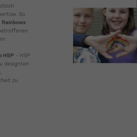
ltlich
ertise. So
n
Rainbows
betroffenen
en.
p HSP
- HSP
eu designten
,
heit zu