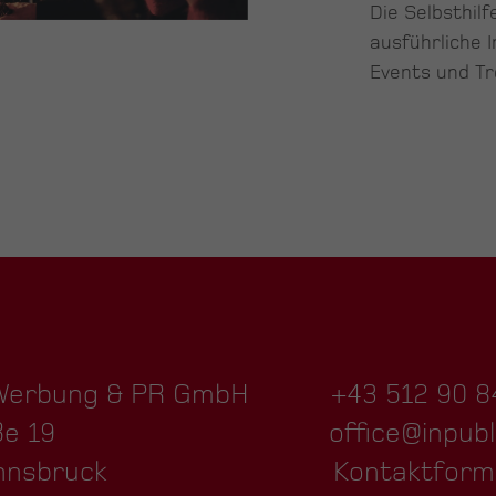
Die Selbsthil
ausführliche 
Events und Tr
 Werbung & PR GmbH
+43 512 90 8
ße 19
office@inpubl
nnsbruck
Kontaktform