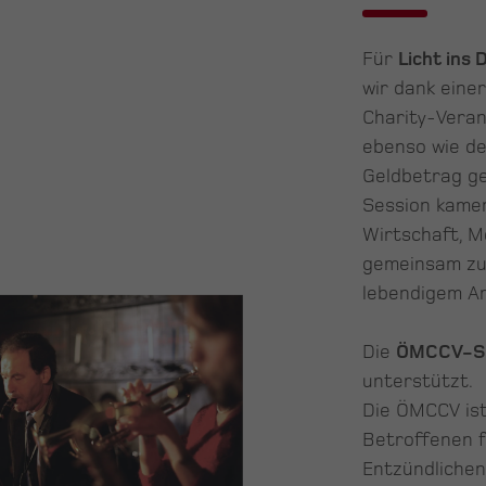
Für
Licht ins 
wir dank eine
Charity-Vera
ebenso wie 
Geldbetrag ge
Session kamen
Wirtschaft, 
gemeinsam zu 
lebendigem A
Die
ÖMCCV-Se
unterstützt.
Die ÖMCCV ist 
Betroffenen f
Entzündliche