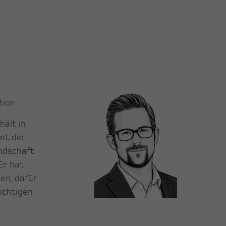
tion
hält in
nt die
andschaft
Er hat
en, dafür
ichtigen