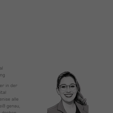
al
ing
er in der
ital
nise alle
eiß genau,
e drehen