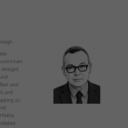
Design
die
und:innen
 designt
 und
ößen und
bt und
apping zu
mit
rfekte
Updates