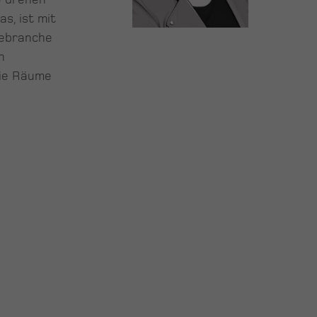
as, ist mit
bebranche
n
die Räume