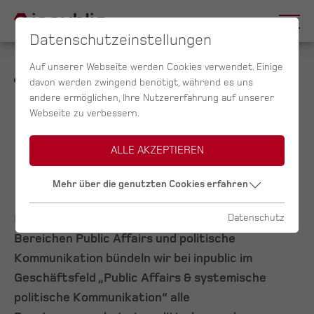
Datenschutzeinstellungen
Auf unserer Webseite werden Cookies verwendet. Einige
davon werden zwingend benötigt, während es uns
andere ermöglichen, Ihre Nutzererfahrung auf unserer
Beratung &
Webseite zu verbessern.
Public Affairs
ALLE AKZEPTIEREN
Mehr über die genutzten Cookies erfahren
Mit mehr als zwei Jahrzehnten Erfahrung in den
Datenschutz
Bereichen Public Affairs und politische
Kommunikation bündeln wir bei inpublic im
Geschäftsfeld „Public Affairs & systemische
politische Kommunikation“ alle