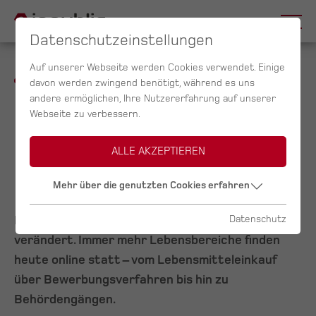
Datenschutzeinstellungen
Auf unserer Webseite werden Cookies verwendet. Einige
davon werden zwingend benötigt, während es uns
andere ermöglichen, Ihre Nutzererfahrung auf unserer
Online
Webseite zu verbessern.
Marketing
ALLE AKZEPTIEREN
Mehr über die genutzten Cookies erfahren
Digitalisierung hat unseren Alltag grundlegend
Datenschutz
verändert. Immer mehr Lebensbereiche finden
heute online statt – vom Lebensmitteleinkauf
über Bewerbungsverfahren bis hin zu
Behördengängen.