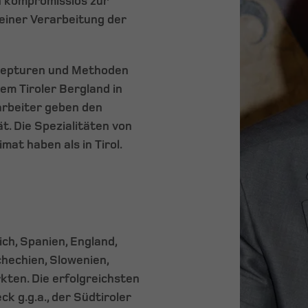
n kompromisslos zur
 einer Verarbeitung der
ezepturen und Methoden
m Tiroler Bergland in
rbeiter geben den
. Die Spezialitäten von
at haben als in Tirol.
ch, Spanien, England,
hechien, Slowenien,
ten. Die erfolgreichsten
k g.g.a., der Südtiroler