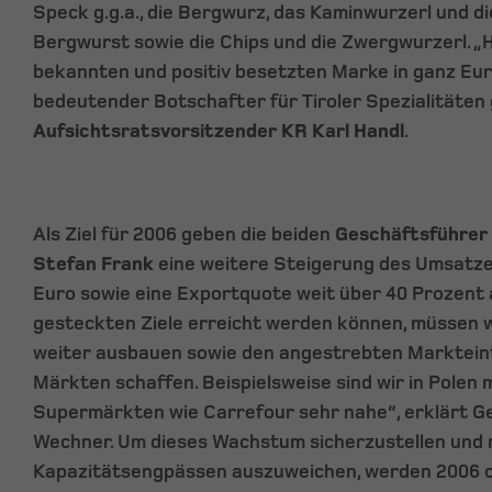
Speck g.g.a., die Bergwurz, das Kaminwurzerl und di
Bergwurst sowie die Chips und die Zwergwurzerl. „Ha
bekannten und positiv besetzten Marke in ganz Eu
bedeutender Botschafter für Tiroler Spezialitäten 
Aufsichtsratsvorsitzender KR Karl Handl
.
Als Ziel für 2006 geben die beiden
Geschäftsführer
Stefan Frank
eine weitere Steigerung des Umsatzes
Euro sowie eine Exportquote weit über 40 Prozent a
gesteckten Ziele erreicht werden können, müssen
weiter ausbauen sowie den angestrebten Markteint
Märkten schaffen. Beispielsweise sind wir in Polen 
Supermärkten wie Carrefour sehr nahe“, erklärt G
Wechner. Um dieses Wachstum sicherzustellen und 
Kapazitätsengpässen auszuweichen, werden 2006 cir