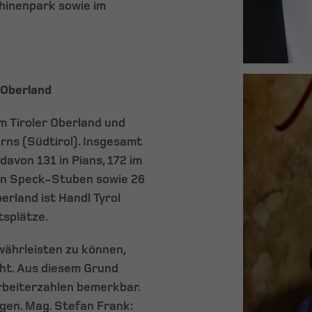
hinenpark sowie im
 Oberland
m Tiroler Oberland und
rns (Südtirol). Insgesamt
davon 131 in Pians, 172 im
den Speck-Stuben sowie 26
erland ist Handl Tyrol
tsplätze.
währleisten zu können,
cht. Aus diesem Grund
rbeiterzahlen bemerkbar.
egen. Mag. Stefan Frank: