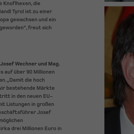
e Knoflhexen, die
ndl Tyrol ist zu einer
ropa gewachsen und ein
geworden“, freut sich
 Josef Wechner und Mag.
 auf über 90 Millionen
n. „Damit die hoch
 wir bestehende Märkte
ritt in den neuen EU-
mit Listungen in großen
eschäftsführer Josef
möglichen
ka drei Millionen Euro in