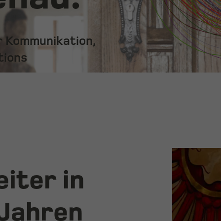
ür Kommunikation,
tions
iter in
 Jahren