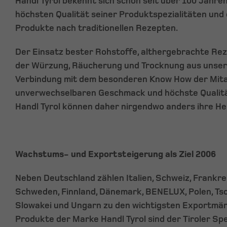
Handl Tyrol bekennt sich schon seit über 100 Jahre
höchsten Qualität seiner Produktspezialitäten und
Produkte nach traditionellen Rezepten.
Der Einsatz bester Rohstoffe, althergebrachte R
der Würzung, Räucherung und Trocknung aus unsere
Verbindung mit dem besonderen Know How der Mita
unverwechselbaren Geschmack und höchste Qualität
Handl Tyrol können daher nirgendwo anders ihre Heim
Wachstums- und Exportsteigerung als Ziel 2006
Neben Deutschland zählen Italien, Schweiz, Frankrei
Schweden, Finnland, Dänemark, BENELUX, Polen, Tsc
Slowakei und Ungarn zu den wichtigsten Exportmärk
Produkte der Marke Handl Tyrol sind der Tiroler Spec