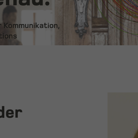
ür Kommunikation,
tions
der