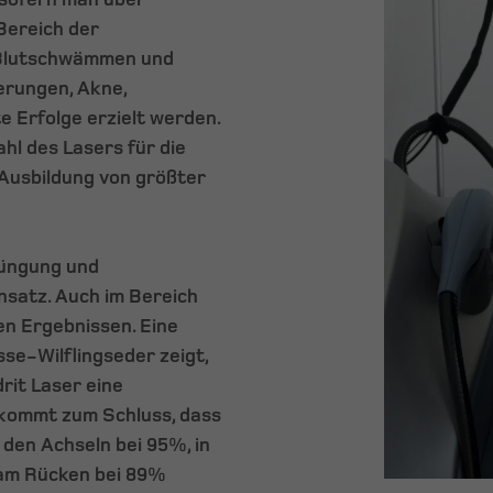
Bereich der
i Blutschwämmen und
erungen, Akne,
 Erfolge erzielt werden.
ahl des Lasers für die
 Ausbildung von größter
jüngung und
satz. Auch im Bereich
en Ergebnissen. Eine
se-Wilflingseder zeigt,
rit Laser eine
 kommt zum Schluss, dass
den Achseln bei 95%, in
 am Rücken bei 89%