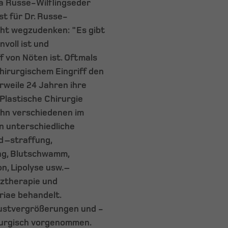
a Russe-Wilflingseder
st für Dr. Russe-
icht wegzudenken: "Es gibt
voll ist und
ff von Nöten ist. Oftmals
hirurgischem Eingriff den
rweile 24 Jahren ihre
 Plastische Chirurgie
ehn verschiedenen im
 unterschiedliche
 –straffung,
ng, Blutschwamm,
, Lipolyse usw. –
nztherapie und
riae behandelt.
rustvergrößerungen und -
rurgisch vorgenommen.