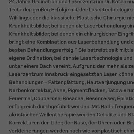
24 Jahre Ordination und Laserzentrum Dr. Katharin
Trotz der großen Erfolge mit der Lasertechnologie i
Wilflingseder die klassische Plastische Chirurgie n
Krankheitsbilder, bei denen die Laserbehandlung sinn
Krankheitsbilder, bei denen ein chirurgischer Eingri
bringt eine Kombination aus Laserbehandlung und c
besten Behandlungserfolg." Sie betreibt seit mittle
eigene Ordination, bei der sie Lasertechnologie und
unter einem Dach vereint. Aufgrund der mehr als z
Laserzentrum Innsbruck eingesetzten Laser können
Behandlungen – Faltenglättung, Hautverjüngung und
Narbenkorrektur, Akne, Pigmentflecken, Tätowieru
Feuermal, Couperose, Rosacea, Besenreiser, Epilation
erfolgreich durchgeführt werden. Mit Radiofreque
akustischer Wellentherapie werden Cellulite und St
Korrekturen der Lider, der Nase, der Ohren oder B
verkleinerungen werden nach wie vor plastisch chi