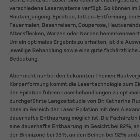
verschiedene Lasersysteme verfügt. So können im 
Hautverjüngung, Epilation, Tattoo-Entfernung, be
Feuermalen, Besenreisern, Couperose, Hautveränd
Altersflecken, Warzen oder Narben bemerkenswerte
Um ein optimales Ergebnis zu erhalten, ist die Ausw
jeweilige Behandlung sowie eine gute fachärztliche
Bedeutung.
Aber nicht nur bei den bekannten Themen Hautver
Körperformung kommt die Lasertechnologie zum Ein
der Epilation führen Laserbehandlungen zu optimal
durchgeführte Langzeitstudie von Dr. Katharina Rus
dass im Bereich der Laser Epilation mit dem Alexand
dauerhafte Enthaarung möglich ist. Die Fachärztin
eine dauerhafte Enthaarung im Gesicht bei 82%, an 
der Bikinizone bei 93%, an den Beinen bei 92% und