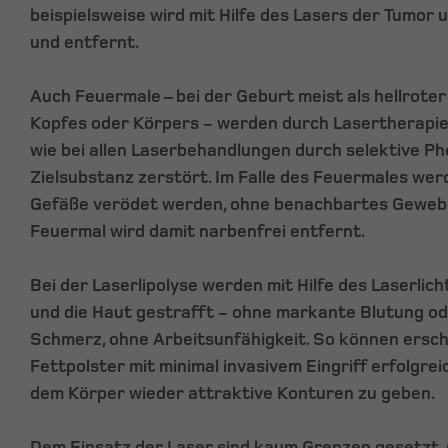
beispielsweise wird mit Hilfe des Lasers der Tumor
und entfernt.
Auch Feuermale – bei der Geburt meist als hellroter
Kopfes oder Körpers - werden durch Lasertherapie 
wie bei allen Laserbehandlungen durch selektive P
Zielsubstanz zerstört. Im Falle des Feuermales werd
Gefäße verödet werden, ohne benachbartes Gewebe
Feuermal wird damit narbenfrei entfernt.
Bei der Laserlipolyse werden mit Hilfe des Laserlic
und die Haut gestrafft - ohne markante Blutung od
Schmerz, ohne Arbeitsunfähigkeit. So können ersch
Fettpolster mit minimal invasivem Eingriff erfolgre
dem Körper wieder attraktive Konturen zu geben.
Dem Einsatz der Laser sind kaum Grenzen gesetzt,