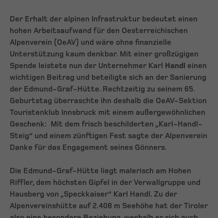
Der Erhalt der alpinen Infrastruktur bedeutet einen
hohen Arbeitsaufwand für den Oesterreichischen
Alpenverein (OeAV) und wäre ohne finanzielle
Unterstützung kaum denkbar. Mit einer großzügigen
Spende leistete nun der Unternehmer Karl
Handl
einen
wichtigen Beitrag und beteiligte sich an der Sanierung
der Edmund-Graf-Hütte. Rechtzeitig zu seinem 65.
Geburtstag überraschte ihn deshalb die OeAV-Sektion
Touristenklub Innsbruck mit einem außergewöhnlichen
Geschenk: Mit dem frisch beschilderten „Karl-Handl-
Steig“ und einem zünftigen Fest sagte der Alpenverein
Danke für das Engagement seines Gönners.
Die Edmund-Graf-Hütte liegt malerisch am Hohen
Riffler, dem höchsten Gipfel in der Verwallgruppe und
Hausberg von „Speckkaiser“ Karl Handl. Zu der
Alpenvereinshütte auf 2.408 m Seehöhe hat der Tiroler
also eine besondere Beziehung, weshalb er sich auch