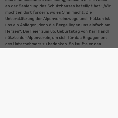
an der Sanierung des Schutzhauses beteiligt hat: „Wir
möchten dort fördern, wo es Sinn macht. Die
Unterstützung der Alpenvereinswege und -hütten ist
uns ein Anliegen, denn die Berge liegen uns einfach am
Herzen“. Die Feier zum 65. Geburtstag von Karl Handl
nützte der Alpenverein, um sich für das Engagement
des Unternehmers zu bedanken. So taufte er den
bisher namenlosen Weg, der von der Edmund-Graf-
Hütte direkt auf den 3.168 m hohen Riffler führt,
feierlich „Karl-Handl-Steig“.
Berglandschaft bewahren: Der Alpenverein ist auf
seine Partner angewiesen
„Die Erhaltung unserer Hütten und Wege ist sehr
arbeits- und kostenintensiv. Da die Förderungen der
öffentlichen Hand bei weitem nicht ausreichen, sind
wir hier stark auf unsere Partner angewiesen“, erklärt
Walter
Wegscheider
, Vizepräsident des Alpenvereins.