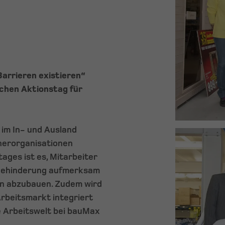
Barrieren existieren“
ichen Aktionstag für
im In- und Ausland
nerorganisationen
ges ist es, Mitarbeiter
 Behinderung aufmerksam
n abzubauen. Zudem wird
Arbeitsmarkt integriert
ie Arbeitswelt bei bauMax