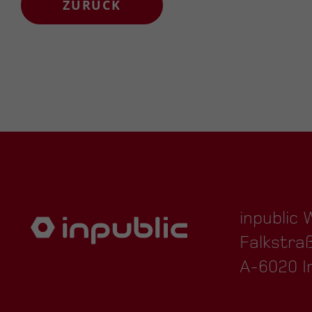
ZURÜCK
inpublic
Falkstra
A-6020 I