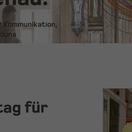
ür Kommunikation,
tions
ag für