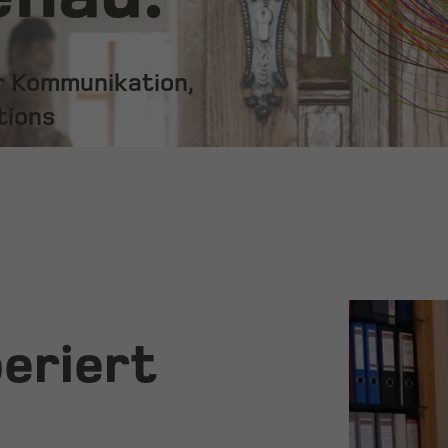
ür Kommunikation,
tions
periert