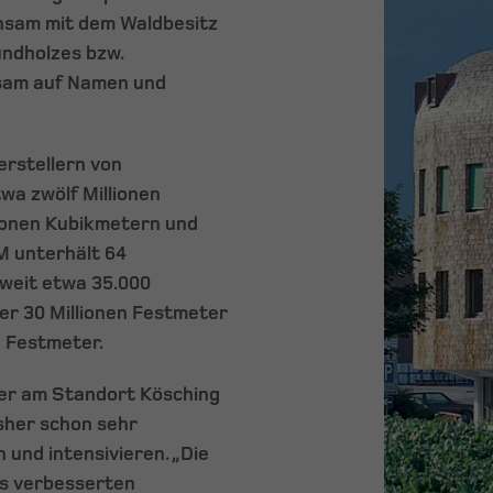
insam mit dem Waldbesitz
undholzes bzw.
nsam auf Namen und
rstellern von
wa zwölf Millionen
lionen Kubikmetern und
M unterhält 64
tweit etwa 35.000
er 30 Millionen Festmeter
n Festmeter.
er am Standort Kösching
sher schon sehr
 und intensivieren. „Die
es verbesserten