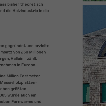
dass bisher theoretisch
d die Holzindustrie in die
n gegründet und erzielte
Umsatz von 258 Millionen
gen, Hallein – zählt
rnehmen in Europa.
ine Million Festmeter
r Massivholzplatten-
sieben größten
005 wurde auch ein
 neben Fernwärme und