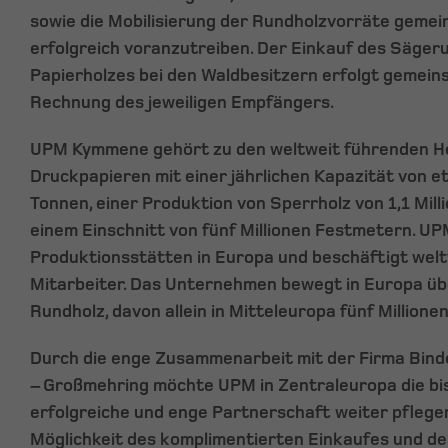
sowie die Mobilisierung der Rundholzvorräte geme
erfolgreich voranzutreiben. Der Einkauf des Säger
Papierholzes bei den Waldbesitzern erfolgt gemei
Rechnung des jeweiligen Empfängers.
UPM Kymmene gehört zu den weltweit führenden He
Druckpapieren mit einer jährlichen Kapazität von et
Tonnen, einer Produktion von Sperrholz von 1,1 Mil
einem Einschnitt von fünf Millionen Festmetern. UP
Produktionsstätten in Europa und beschäftigt wel
Mitarbeiter. Das Unternehmen bewegt in Europa üb
Rundholz, davon allein in Mitteleuropa fünf Millione
Durch die enge Zusammenarbeit mit der Firma Bind
– Großmehring möchte UPM in Zentraleuropa die bi
erfolgreiche und enge Partnerschaft weiter pflegen
Möglichkeit des komplimentierten Einkaufes und d