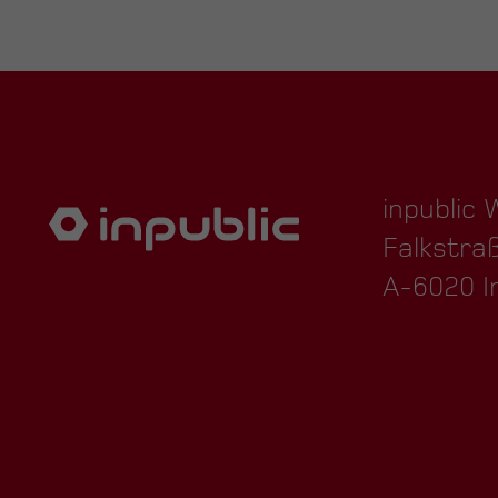
inpublic
Falkstra
A-6020 I