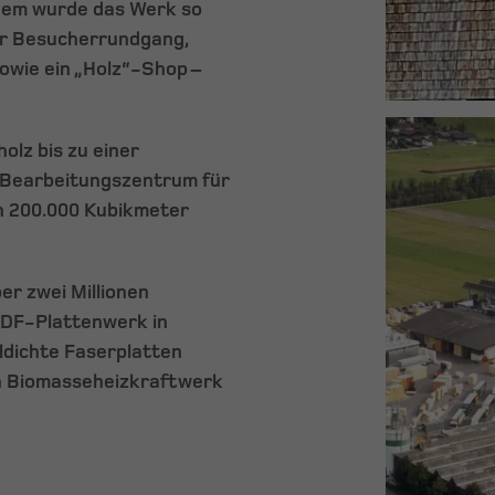
udem wurde das Werk so
ter Besucherrundgang,
owie ein „Holz“-Shop –
olz bis zu einer
 Bearbeitungszentrum für
n 200.000 Kubikmeter
er zwei Millionen
MDF-Plattenwerk in
ldichte Faserplatten
ein Biomasseheizkraftwerk