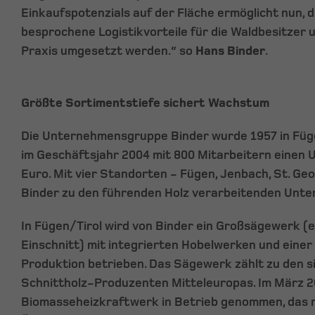
Einkaufspotenzials auf der Fläche ermöglicht nun, 
besprochene Logistikvorteile für die Waldbesitzer un
Praxis umgesetzt werden.“ so
Hans Binder
.
Größte Sortimentstiefe sichert Wachstum
Die Unternehmensgruppe Binder wurde 1957 in Füge
im Geschäftsjahr 2004 mit 800 Mitarbeitern einen 
Euro. Mit vier Standorten - Fügen, Jenbach, St. Geor
Binder zu den führenden Holz verarbeitenden Unte
In Fügen/Tirol wird von Binder ein Großsägewerk (e
Einschnitt) mit integrierten Hobelwerken und eine
Produktion betrieben. Das Sägewerk zählt zu den 
Schnittholz-Produzenten Mitteleuropas. Im März 2
Biomasseheizkraftwerk in Betrieb genommen, das