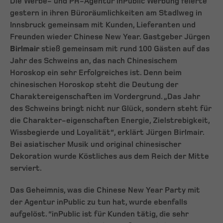
Die Werbe- und PR-Agentur inPublic Werbung feierte
gestern in ihren Büroräumlichkeiten am Stadlweg in
Innsbruck gemeinsam mit Kunden, Lieferanten und
Freunden wieder Chinese New Year. Gastgeber Jürgen
Birlmair
stieß gemeinsam mit rund 100 Gästen auf das
Jahr des Schweins an, das nach Chinesischem
Horoskop ein sehr Erfolgreiches ist. Denn beim
chinesischen Horoskop steht die Deutung der
Charaktereigenschaften im Vordergrund. „Das Jahr
des Schweins bringt nicht nur Glück, sondern steht für
die Charakter-eigenschaften Energie, Zielstrebigkeit,
Wissbegierde und Loyalität“, erklärt Jürgen Birlmair.
Bei asiatischer Musik und original chinesischer
Dekoration wurde Köstliches aus dem Reich der Mitte
serviert.
Das Geheimnis, was die Chinese New Year Party mit
der Agentur inPublic zu tun hat, wurde ebenfalls
aufgelöst. “inPublic ist für Kunden tätig, die sehr