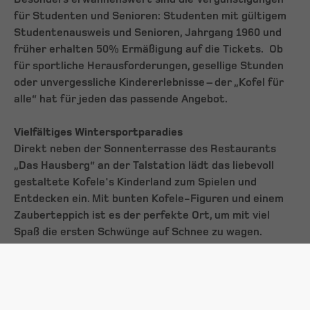
für Studenten und Senioren: Studenten mit gültigem
Studentenausweis und Senioren, Jahrgang 1960 und
früher erhalten 50% Ermäßigung auf die Tickets. Ob
für sportliche Herausforderungen, gesellige Stunden
oder unvergessliche Kindererlebnisse – der „Kofel für
alle“ hat für jeden das passende Angebot.
Vielfältiges Wintersportparadies
Direkt neben der Sonnenterrasse des Restaurants
„Das Hausberg“ an der Talstation lädt das liebevoll
gestaltete Kofele's Kinderland zum Spielen und
Entdecken ein. Mit bunten Kofele-Figuren und einem
Zauberteppich ist es der perfekte Ort, um mit viel
Spaß die ersten Schwünge auf Schnee zu wagen.
Freestyler kommen im Snowpark Patscherkofel voll
auf ihre Kosten. Auf der Familienabfahrt (Piste 3)
bietet der Snowpark abwechslungsreiche Elemente –
von einfachen Boxen und Tubes bis hin zu