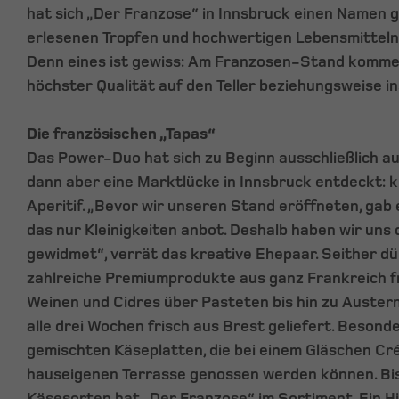
hat sich „Der Franzose“ in Innsbruck einen Namen g
erlesenen Tropfen und hochwertigen Lebensmitteln 
Denn eines ist gewiss: Am Franzosen-Stand komme
höchster Qualität auf den Teller beziehungsweise in
Die französischen „Tapas“
Das Power-Duo hat sich zu Beginn ausschließlich auf
dann aber eine Marktlücke in Innsbruck entdeckt: k
Aperitif. „Bevor wir unseren Stand eröffneten, gab e
das nur Kleinigkeiten anbot. Deshalb haben wir uns
gewidmet“, verrät das kreative Ehepaar. Seither dü
zahlreiche Premiumprodukte aus ganz Frankreich f
Weinen und Cidres über Pasteten bis hin zu Austern
alle drei Wochen frisch aus Brest geliefert. Besonde
gemischten Käseplatten, die bei einem Gläschen Cr
hauseigenen Terrasse genossen werden können. Bis
Käsesorten hat „Der Franzose“ im Sortiment. Ein H