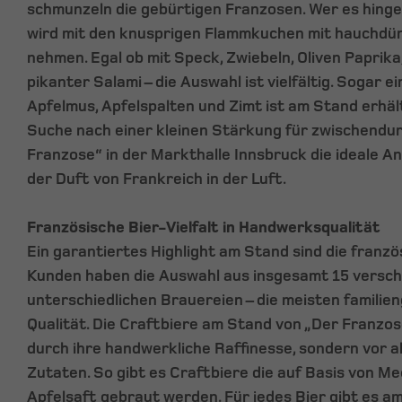
schmunzeln die gebürtigen Franzosen. Wer es hingeg
wird mit den knusprigen Flammkuchen mit hauchdü
nehmen. Egal ob mit Speck, Zwiebeln, Oliven Paprik
pikanter Salami – die Auswahl ist vielfältig. Sogar e
Apfelmus, Apfelspalten und Zimt ist am Stand erhält
Suche nach einer kleinen Stärkung für zwischendurch
Franzose“ in der Markthalle Innsbruck die ideale Anl
der Duft von Frankreich in der Luft.
Französische Bier-Vielfalt in Handwerksqualität
Ein garantiertes Highlight am Stand sind die franzö
Kunden haben die Auswahl aus insgesamt 15 versc
unterschiedlichen Brauereien – die meisten familien
Qualität. Die Craftbiere am Stand von „Der Franzo
durch ihre handwerkliche Raffinesse, sondern vor a
Zutaten. So gibt es Craftbiere die auf Basis von M
Apfelsaft gebraut werden. Für jedes Bier gibt es 