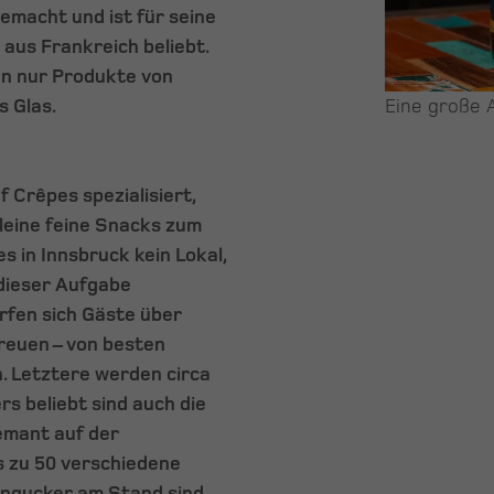
emacht und ist für seine
aus Frankreich beliebt.
n nur Produkte von
s Glas.
Eine große 
 Crêpes spezialisiert,
leine feine Snacks zum
s in Innsbruck kein Lokal,
 dieser Aufgabe
rfen sich Gäste über
reuen – von besten
. Letztere werden circa
rs beliebt sind auch die
émant auf der
 zu 50 verschiedene
ingucker am Stand sind