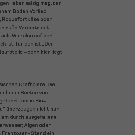
en lieber salzig mag, der
nnem Boden Vorlieb
a, Roquefortkäse oder
ine süße Variante mit
lich. Wer also auf der
 ist, für den ist „Der
aufstelle – denn hier liegt
sischen Craftbiere. Die
hiedenen Sorten von
geführt und in Bio-
se“ überzeugen nicht nur
llem durch ausgefallene
eerwasser, Algen oder
am Franzosen-Stand ein