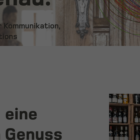
ür Kommunikation,
tions
 eine
 Genuss