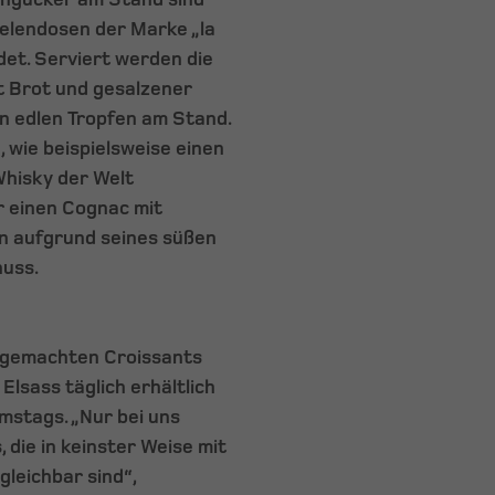
elendosen der Marke „la
ndet. Serviert werden die
t Brot und gesalzener
n edlen Tropfen am Stand.
 wie beispielsweise einen
Whisky der Welt
r einen Cognac mit
n aufgrund seines süßen
nuss.
usgemachten Croissants
lsass täglich erhältlich
amstags. „Nur bei uns
die in keinster Weise mit
gleichbar sind“,