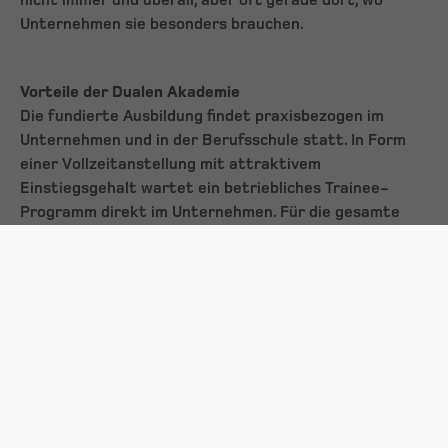
nicht immer und überall, aber oft gerade dort, wo
Unternehmen sie besonders brauchen.
Vorteile der Dualen Akademie
Die fundierte Ausbildung findet praxisbezogen im
Unternehmen und in der Berufsschule statt. In Form
einer Vollzeitanstellung mit attraktivem
Einstiegsgehalt wartet ein betriebliches Trainee-
Programm direkt im Unternehmen. Für die gesamte
verkürzte Lehrzeit von vier auf drei Jahren, steht den
Auszubildenden ein Mentor oder eine Mentorin zur
Seite. Der theoretische Teil in der Berufsschule nimmt
9,33 Wochen in allen drei Lehrjahren in Anspruch. Ein
wichtiger Punkt auf dem Lehrplan ist die Vermittlung
von Zukunftskompetenzen auf fachlicher, digitaler,
sozialer und internationaler Ebene. Es besteht zudem
die Möglichkeit der Teilnahme an einem
Auslandssemester. „Nach Abschluss der Ausbildung