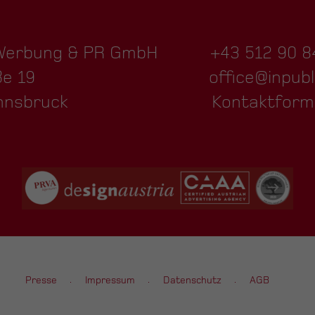
 Werbung & PR GmbH
+43 512 90 8
ße 19
office@inpubl
nnsbruck
Kontaktform
Presse
Impressum
Datenschutz
AGB