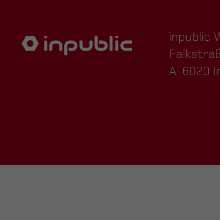
inpublic
Falkstra
A-6020 I