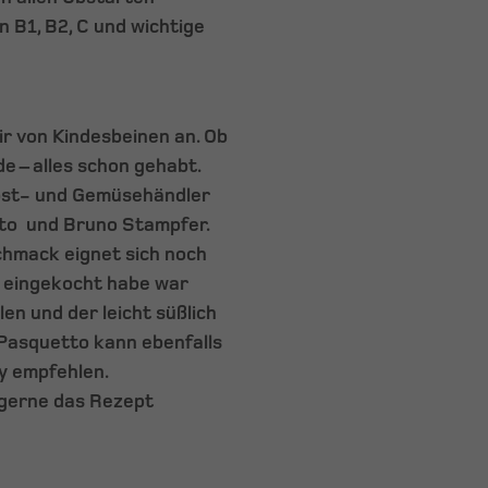
 B1, B2, C und wichtige
ir von Kindesbeinen an. Ob
e – alles schon gehabt.
 Obst- und Gemüsehändler
tto und Bruno Stampfer.
chmack eignet sich noch
it eingekocht habe war
en und der leicht süßlich
Pasquetto kann ebenfalls
ey empfehlen.
 gerne das Rezept