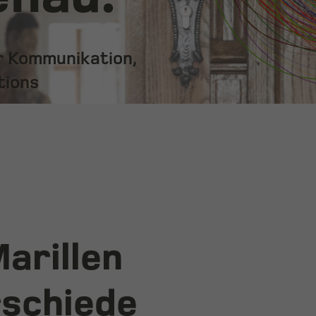
ür Kommunikation,
tions
Marillen
rschiede