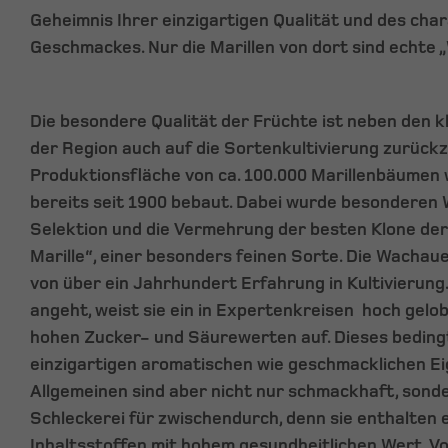
Geheimnis Ihrer einzigartigen Qualität und des cha
Geschmackes. Nur die Marillen von dort sind echte 
Die besondere Qualität der Früchte ist neben den 
der Region auch auf die Sortenkultivierung zurückz
Produktionsfläche von ca. 100.000 Marillenbäume
bereits seit 1900 bebaut. Dabei wurde besonderen W
Selektion und die Vermehrung der besten Klone de
Marille“, einer besonders feinen Sorte. Die Wachaue
von über ein Jahrhundert Erfahrung in Kultivierun
angeht, weist sie ein in Expertenkreisen hoch gel
hohen Zucker- und Säurewerten auf. Dieses bedingt
einzigartigen aromatischen wie geschmacklichen Ei
Allgemeinen sind aber nicht nur schmackhaft, sond
Schleckerei für zwischendurch, denn sie enthalten e
Inhaltsstoffen mit hohem gesundheitlichen Wert. Vo