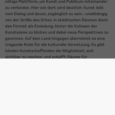
nötige Plattform, um Kunst und Publikum miteinander
zu verbinden. Hier wie dort wird deutlich: Kunst lebt
vom Dialog und davon, zugänglich zu sein – unabhängig
von der Größe des Ortes. In städtischen Räumen dient
das Format als Einladung, hinter die Kulissen der
Kunstszene zu blicken und dabei neue Perspektiven zu
gewinnen. Auf dem Land hingegen übernimmt es eine
tragende Rolle für die kulturelle Vernetzung. Es gibt
lokalen Kunstschaffenden die Möglichkeit, sich
sichtbar zu machen, und schafft Räume für
Begegnungen, die über die Kunst hinaus wirken. Die
Tage des offenen Ateliers beweisen damit, dass Kultur
vor allem eines braucht: Offenheit – und sei es nur für
ein Wochenende.
Fokus auf Kunst – Anmeldung für Kunstschaffende
Für Künstler:innen – ob etabliert oder neu in der Szene