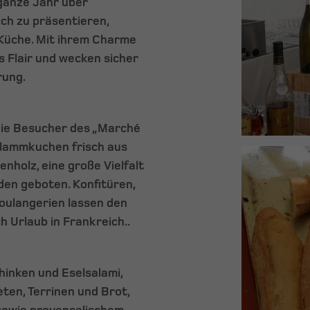
 ganze Jahr über
ch zu präsentieren,
 Küche. Mit ihrem Charme
s Flair und wecken sicher
rung.
die Besucher des „Marché
 Flammkuchen frisch aus
nholz, eine große Vielfalt
en geboten. Konfitüren,
oulangerien lassen den
 Urlaub in Frankreich..
hinken und Eselsalami,
en, Terrinen und Brot,