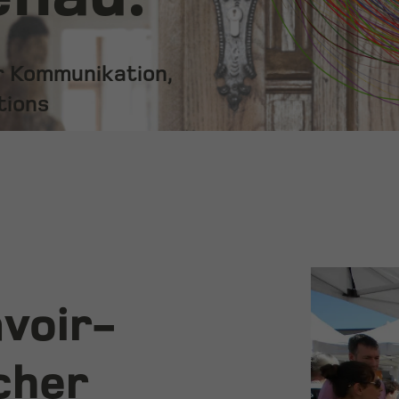
ür Kommunikation,
tions
avoir-
cher