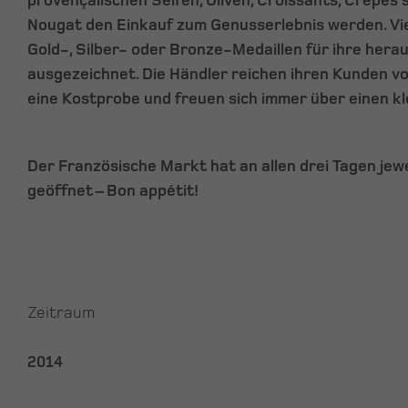
provençalischen Seifen, Oliven, Croissants, Crêpes
Nougat den Einkauf zum Genusserlebnis werden. Vie
Gold-, Silber- oder Bronze-Medaillen für ihre hera
ausgezeichnet. Die Händler reichen ihren Kunden v
eine Kostprobe und freuen sich immer über einen kl
Der Französische Markt hat an allen drei Tagen jewe
geöffnet – Bon appétit!
Zeitraum
2014