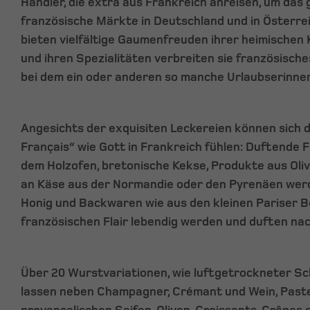
Händler, die extra aus Frankreich anreisen, um das
französische Märkte in Deutschland und in Österrei
bieten vielfältige Gaumenfreuden ihrer heimischen
und ihren Spezialitäten verbreiten sie französische
bei dem ein oder anderen so manche Urlaubserinne
Angesichts der exquisiten Leckereien können sich 
Français“ wie Gott in Frankreich fühlen: Duftende
dem Holzofen, bretonische Kekse, Produkte aus Olive
an Käse aus der Normandie oder den Pyrenäen werd
Honig und Backwaren wie aus den kleinen Pariser B
französischen Flair lebendig werden und duften nach
Über 20 Wurstvariationen, wie luftgetrockneter Sc
lassen neben Champagner, Crémant und Wein, Pastet