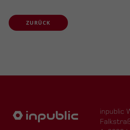
ZURÜCK
inpublic
Falkstra