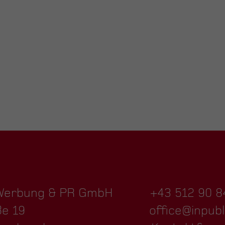
 Werbung & PR GmbH
+43 512 90 8
ße 19
office@inpubl