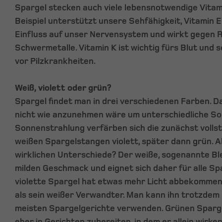
Spargel stecken auch viele lebensnotwendige Vitam
Beispiel unterstützt unsere Sehfähigkeit, Vitamin E
Einfluss auf unser Nervensystem und wirkt gegen R
Schwermetalle. Vitamin K ist wichtig fürs Blut und
vor Pilzkrankheiten.
Weiß, violett oder grün?
Spargel findet man in drei verschiedenen Farben. Da
nicht wie anzunehmen wäre um unterschiedliche Sor
Sonnenstrahlung verfärben sich die zunächst volls
weißen Spargelstangen violett, später dann grün. A
wirklichen Unterschiede? Der weiße, sogenannte Bl
milden Geschmack und eignet sich daher für alle Sp
violette Spargel hat etwas mehr Licht abbekomme
als sein weißer Verwandter. Man kann ihn trotzdem 
meisten Spargelgerichte verwenden. Grünen Sparge
eher in Gerichten zubereiten, in dem er allein wirk