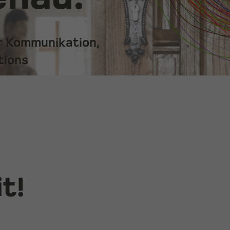
ür Kommunikation,
tions
t!