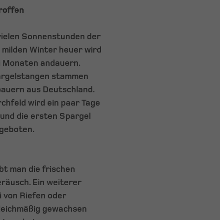
roffen
 vielen Sonnenstunden der
 milden Winter heuer wird
wei Monaten andauern.
pargelstangen stammen
bauern aus Deutschland.
hfeld wird ein paar Tage
und die ersten Spargel
ngeboten.
bt man die frischen
räusch. Ein weiterer
ei von Riefen oder
gleichmäßig gewachsen