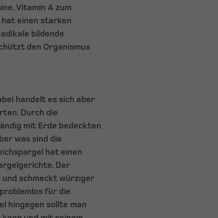
ine. Vitamin A zum
 hat einen starken
adikale bildende
 schützt den Organismus
bei handelt es sich aber
ten. Durch die
tändig mit Erde bedeckten
ber was sind die
eichspargel hat einen
argelgerichte. Der
n und schmeckt würziger
problemlos für die
l hingegen sollte man
en kann und mit seinem