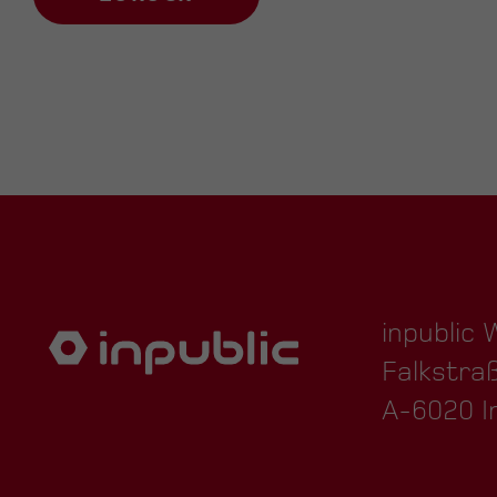
inpublic
Falkstra
A-6020 I