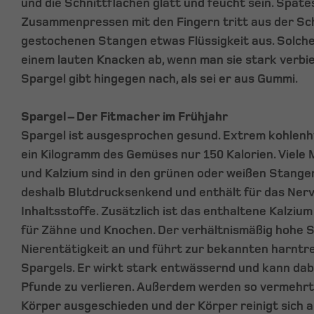
und die Schnittflächen glatt und feucht sein. Spät
Zusammenpressen mit den Fingern tritt aus der Sch
gestochenen Stangen etwas Flüssigkeit aus. Solch
einem lauten Knacken ab, wenn man sie stark verbi
Spargel gibt hingegen nach, als sei er aus Gummi.
Spargel – Der Fitmacher im Frühjahr
Spargel ist ausgesprochen gesund. Extrem kohlenh
ein Kilogramm des Gemüses nur 150 Kalorien. Viele 
und Kalzium sind in den grünen oder weißen Stangen
deshalb Blutdrucksenkend und enthält für das Ner
Inhaltsstoffe. Zusätzlich ist das enthaltene Kalzium
für Zähne und Knochen. Der verhältnismäßig hohe S
Nierentätigkeit an und führt zur bekannten harnt
Spargels. Er wirkt stark entwässernd und kann dabe
Pfunde zu verlieren. Außerdem werden so vermehrt
Körper ausgeschieden und der Körper reinigt sich a