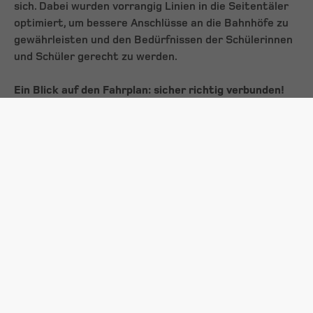
sich. Dabei wurden vorrangig Linien in die Seitentäler
optimiert, um bessere Anschlüsse an die Bahnhöfe zu
gewährleisten und den Bedürfnissen der Schülerinnen
und Schüler gerecht zu werden.
Ein Blick auf den Fahrplan: sicher richtig verbunden!
Speziell in den ersten Tagen empfiehlt der
Verkehrsverbund Tirol , sich frühzeitig über mögliche
geänderte Abfahrzeiten oder Halte zu informieren.
Deshalb lohnt es sich, die persönliche Verbindung
nochmals via Website
www.vvt.at
oder VVT SmartRide
App zu überprüfen. Dort werden in Echtzeit
detaillierte Informationen zu Routen angeboten.
Zeitraum
2024