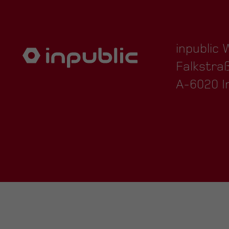
inpublic
Falkstra
A-6020 I