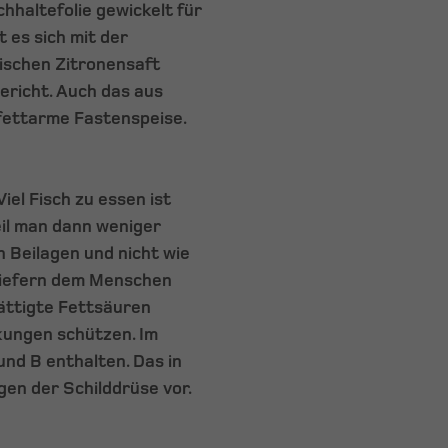
chhaltefolie gewickelt für
t es sich mit der
ischen Zitronensaft
ericht. Auch das aus
 fettarme Fastenspeise.
Viel Fisch zu essen ist
il man dann weniger
en Beilagen und nicht wie
 liefern dem Menschen
sättigte Fettsäuren
kungen schützen. Im
und B enthalten. Das in
en der Schilddrüse vor.