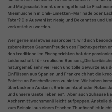
und Matjessalat kennt der eingefleischte Fischesse
Miesmuscheln in Chili-Limetten-Marinade oder L
Tatar? Die Auswahl ist riesig und Bekanntes und 
verkostet zu werden.
Wer gerne mal etwas ausprobiert, wird sich besonder
zubereiteten Gaumenfreuden des Fischexperten e
den traditionellen Fischgerichten hat der passionie
Leidenschaft für kreolische Speisen. „Die karibisc
naturgemäß sehr viel Fisch und tolle Gewürze aus d
Einflüssen aus Spanien und Frankreich hat die kreol
Palette an Geschmäckern zu bieten. Wir haben imm
überbackene Austern, Shrimpeintopf oder Rotes J
und unsere Gäste lieben es“. Aber auch zuhause k
Aschermittwochsmenü leicht aufpeppen. Anstelle d
zum Beispiel aus einem frischen Thunfischfilet leich