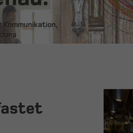
ür Kommunikation,
tions
fastet