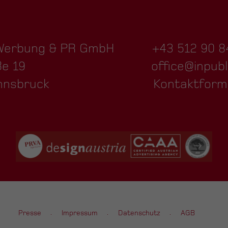
 Werbung & PR GmbH
+43 512 90 8
ße 19
office@inpubl
nnsbruck
Kontaktform
Presse
Impressum
Datenschutz
AGB