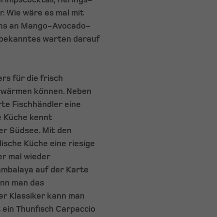
r. Wie wäre es mal mit
achs an Mango-Avocado-
Unbekanntes warten darauf
s für die frisch
rwärmen können. Neben
rte Fischhändler eine
he Küche kennt
er Südsee. Mit den
ische Küche eine riesige
er mal wieder
ambalaya auf der Karte
ann man das
er Klassiker kann man
t ein Thunfisch Carpaccio