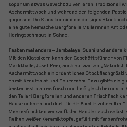
sogar um etwas Gewicht zu verlieren. Traditionell wi
Aschermittwoch und während der folgenden Passions
gegessen. Die Klassiker sind ein deftiges Stockfisc
eine gute heimische Bergforelle Müllerinnen Art ode
Heringsschmaus in Sahne.
Fasten mal anders – Jambalaya, Sushi und andere k
Mit den Klassikern kann der Geschäftsführer von Fi
Markthalle, Josef Peer, auch aufwarten: „Natürlich 
Aschermittwoch ein ordentliches Stockfischgröstl v
es mit Krautsalat und Sauerrahm. Dazu gibt’s ein g
besten isst man es frisch und heiß gleich bei uns im
den Teller! Bergforellen und anderen Frischfisch k
Hause nehmen und dort für die Familie zubereiten“.
Meeresfrüchten verkauft der Händler auch selbst z
Reihen weißer Keramiktöpfe, gefüllt mit farbenfroh
machen die Fischtheke zu einem bunten Erlebnis. Sh