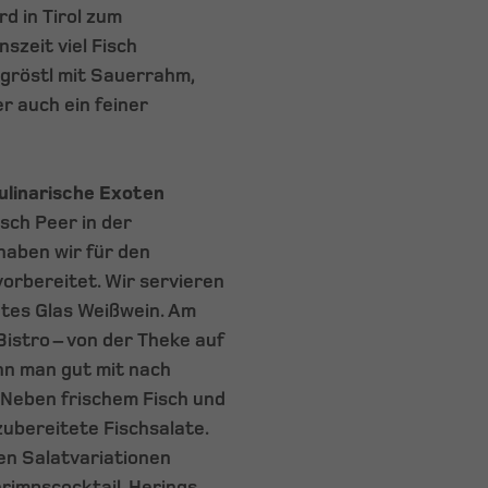
rd in Tirol zum
zeit viel Fisch
hgröstl mit Sauerrahm,
r auch ein feiner
ulinarische Exoten
sch Peer in der
haben wir für den
orbereitet. Wir servieren
utes Glas Weißwein. Am
 Bistro – von der Theke auf
ann man gut mit nach
 Neben frischem Fisch und
ubereitete Fischsalate.
en Salatvariationen
rimpscocktail, Herings-