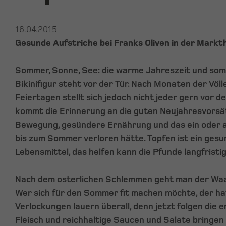
16.04.2015
Gesunde Aufstriche bei Franks Oliven in der Markth
Sommer, Sonne, See: die warme Jahreszeit und somi
Bikinifigur steht vor der Tür. Nach Monaten der Völl
Feiertagen stellt sich jedoch nicht jeder gern vor d
kommt die Erinnerung an die guten Neujahresvorsä
Bewegung, gesündere Ernährung und das ein oder a
bis zum Sommer verloren hätte. Topfen ist ein gesu
Lebensmittel, das helfen kann die Pfunde langfristi
Nach dem osterlichen Schlemmen geht man der Waa
Wer sich für den Sommer fit machen möchte, der hat 
Verlockungen lauern überall, denn jetzt folgen die er
Fleisch und reichhaltige Saucen und Salate bringen 