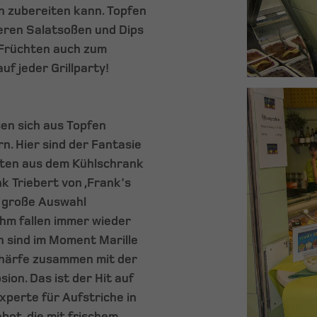
n zubereiten kann. Topfen
keren Salatsoßen und Dips
n Früchten auch zum
uf jeder Grillparty!
en sich aus Topfen
n. Hier sind der Fantasie
taten aus dem Kühlschrank
k Triebert von ‚Frank's
e große Auswahl
hm fallen immer wieder
n sind im Moment Marille
chärfe zusammen mit der
ion. Das ist der Hit auf
Experte für Aufstriche in
bot, die mit frischem