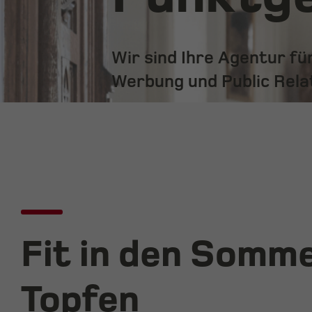
Wir sind Ihre Agentur f
Werbung und Public Rela
Fit in den Somm
Topfen