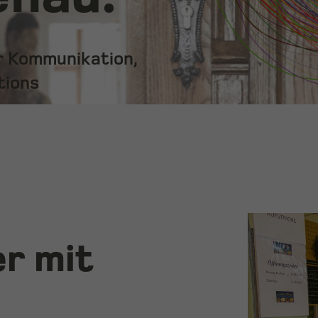
ür Kommunikation,
tions
er mit