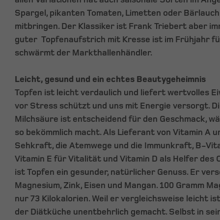
Spargel, pikanten Tomaten, Limetten oder Bärlauc
mitbringen. Der Klassiker ist Frank Triebert aber im
guter Topfenaufstrich mit Kresse ist im Frühjahr f
schwärmt der Markthallenhändler.
Leicht, gesund und ein echtes Beautygeheimnis
Topfen ist leicht verdaulich und liefert wertvolles E
vor Stress schützt und uns mit Energie versorgt. D
Milchsäure ist entscheidend für den Geschmack, wä
so bekömmlich macht. Als Lieferant von Vitamin A u
Sehkraft, die Atemwege und die Immunkraft, B-Vit
Vitamin E für Vitalität und Vitamin D als Helfer des
ist Topfen ein gesunder, natürlicher Genuss. Er vers
Magnesium, Zink, Eisen und Mangan. 100 Gramm Ma
nur 73 Kilokalorien. Weil er vergleichsweise leicht is
der Diätküche unentbehrlich gemacht. Selbst in sei