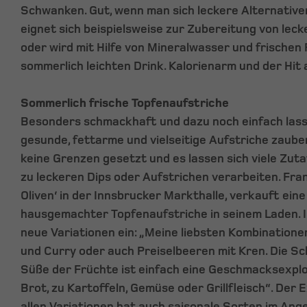
Schwanken. Gut, wenn man sich leckere Alternative
eignet sich beispielsweise zur Zubereitung von lec
oder wird mit Hilfe von Mineralwasser und frische
sommerlich leichten Drink. Kalorienarm und der Hit a
Sommerlich frische Topfenaufstriche
Besonders schmackhaft und dazu noch einfach lass
gesunde, fettarme und vielseitige Aufstriche zauber
keine Grenzen gesetzt und es lassen sich viele Zu
zu leckeren Dips oder Aufstrichen verarbeiten. Fran
Oliven‘ in der Innsbrucker Markthalle, verkauft ein
hausgemachter Topfenaufstriche in seinem Laden. I
neue Variationen ein: „Meine liebsten Kombinatione
und Curry oder auch Preiselbeeren mit Kren. Die S
Süße der Früchte ist einfach eine Geschmacksexplos
Brot, zu Kartoffeln, Gemüse oder Grillfleisch“. Der 
allen Variationen hat auch saisonale Sorten im Ange