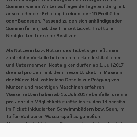
Sommer wie im Winter aufregende Tage am Berg mit
anschließender Erholung in einem der 15 Freibäder
oder Badeseen. Passend zu den sich ankündigenden
Sommerferien, hat das Freizeitticket Tirol tolle
Neuigkeiten für seine Besitzer.
Als Nutzerin bzw. Nutzer des Tickets genießt man
zahlreiche Vorteile bei renommierten Institutionen
und Unternehmen. Nostalgiker dürfen ab 1. Juli 2017
dreimal pro Jahr mit dem Freizeitticket im Museum
der Münze Hall zahlreiche Details zur Prägung von
Münzen und mächtigen Maschinen erfahren.
Wasserratten haben ab 15. Juli 2017 ebenfalls dreimal
pro Jahr die Möglichkeit zusätzlich zu den 14 bereits
im Ticket inkludierten Schwimmbädern bzw. Seen, im
Telfer Bad puren Wasserspaß zu genießen.
Aber auch die Liste der Bonuspartner hat sich wieder
um einige interessante Teilnehmer erweitert: Wer Lust