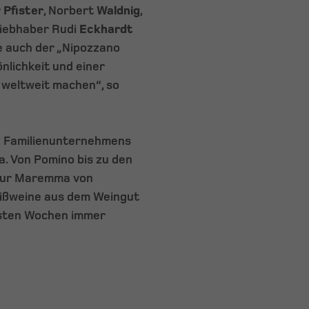
r
Pfister
, Norbert
Waldnig
,
liebhaber Rudi
Eckhardt
e auch der „Nipozzano
önlichkeit und einer
e weltweit machen“, so
n Familienunternehmens
. Von Pomino bis zu den
s zur Maremma von
ißweine aus dem Weingut
hsten Wochen immer