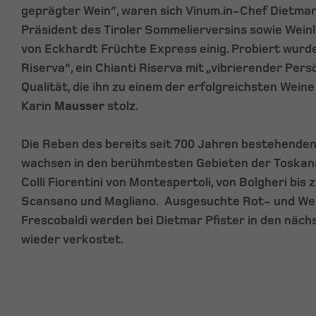
geprägter Wein“, waren sich Vinum.in-Chef Dietma
Präsident des Tiroler Sommelierversins sowie Wein
von Eckhardt Früchte Express einig. Probiert wurd
Riserva“, ein Chianti Riserva mit „vibrierender Pers
Qualität, die ihn zu einem der erfolgreichsten Wein
Karin
Mausser
stolz.
Die Reben des bereits seit 700 Jahren bestehende
wachsen in den berühmtesten Gebieten der Toskana
Colli Fiorentini von Montespertoli, von Bolgheri bi
Scansano und Magliano. Ausgesuchte Rot- und We
Frescobaldi werden bei Dietmar Pfister in den näc
wieder verkostet.