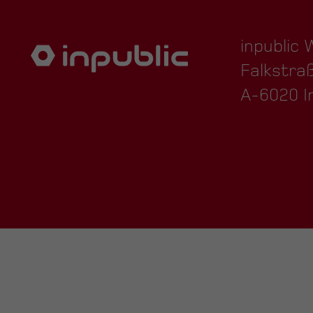
inpublic
Falkstra
A-6020 I