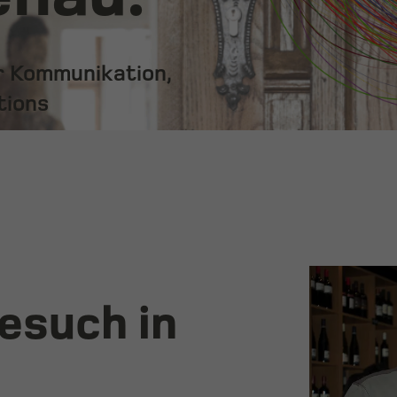
ür Kommunikation,
tions
esuch in