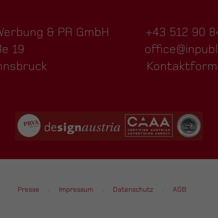
 Werbung & PR GmbH
+43 512 90 8
ße 19
office@inpubl
nnsbruck
Kontaktform
Presse
Impressum
Datenschutz
AGB