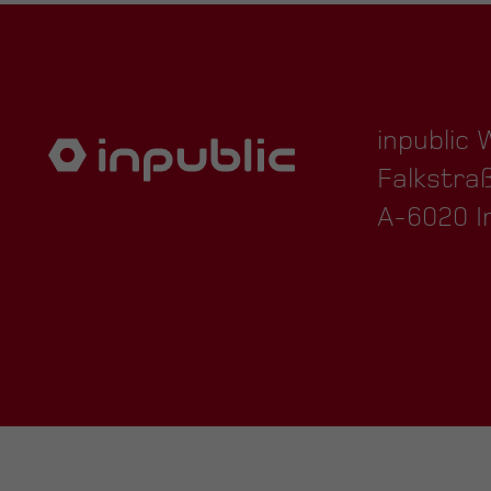
inpublic
Falkstra
A-6020 I