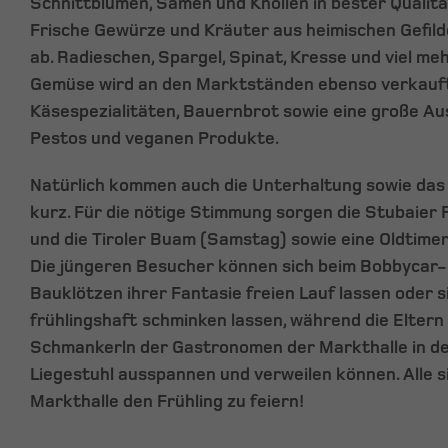
Schnittblumen, Samen und Knollen in bester Qualit
Frische Gewürze und Kräuter aus heimischen Gefil
ab. Radieschen, Spargel, Spinat, Kresse und viel me
Gemüse wird an den Marktständen ebenso verkauft
Käsespezialitäten, Bauernbrot sowie eine große Au
Pestos und veganen Produkte.
Natürlich kommen auch die Unterhaltung sowie das l
kurz. Für die nötige Stimmung sorgen die Stubaier 
und die Tiroler Buam (Samstag) sowie eine Oldtime
Die jüngeren Besucher können sich beim Bobbycar-
Bauklötzen ihrer Fantasie freien Lauf lassen oder s
frühlingshaft schminken lassen, während die Eltern
Schmankerln der Gastronomen der Markthalle in de
Liegestuhl ausspannen und verweilen können. Alle s
Markthalle den Frühling zu feiern!