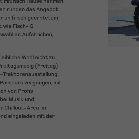
ät mit nach Hause nehmen.
den runden das Angebot
hr an frisch geerntetem
 wie Fisch- &
swahl an Aufstrichen,
eibliche Wohl nicht zu
Freitagsmusig (Freitag)
r-Traktorenausstellung.
Parcours vergnügen, mit
ich von Profis
 bei Musik und
r Chillout-Area im
ind eingeladen mit der