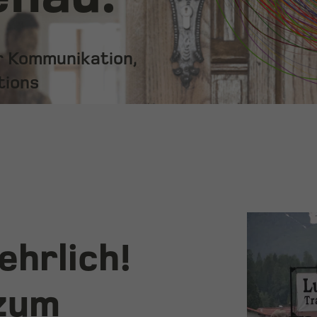
ür Kommunikation,
tions
 ehrlich!
 zum