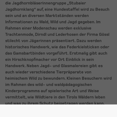
die Jagdhornbläserinnengruppe „Stubaier
Jagdhornklang“ auf, eine Hundestaffel wird zu Besuch
sein und an diversen Marktständen werden
Informationen zu Wald, Wild und Jagd gegeben. Im
Rahmen einer Modenschau werden exklusive
Trachtenmode, Dirndl und Lederhosen der Firma Gössl
stilecht von Jägerinnen präsentiert. Dazu werden
historisches Handwerk, wie das Federkielsticken oder
das Gamsbartbinden vorgeführt. Erstmalig gibt auch
ein Hirschknopfmacher vor Ort Einblick in sein
Handwerk. Neben Jagd- und Glasmalereien gibt es
auch wieder verschiedene Tierpräparate von
heimischem Wild zu bewundern. Kleinen Besuchern wird
im Rahmen des wild- und waldpädagogischen
Kinderprogramms auf spielerische Art und Weise
vermittelt, wie Wildtiere in den Tirols Wäldern leben
und was zu ihrem Schutz beigetragen werden kann.
Für das leibliche Wohl ist mit verschiedensten
Schmankerl aus der Wildküche der Betriebe des