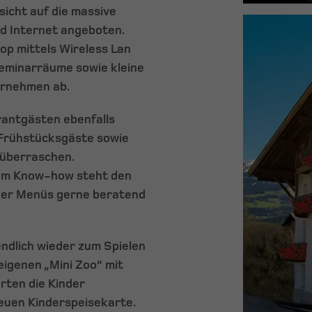
icht auf die massive
nd Internet angeboten.
op mittels Wireless Lan
eminarräume sowie kleine
ernehmen ab.
rantgästen ebenfalls
 Frühstücksgäste sowie
 überraschen.
gem Know-how steht den
oder Menüs gerne beratend
ndlich wieder zum Spielen
igenen „Mini Zoo“ mit
rten die Kinder
euen Kinderspeisekarte.