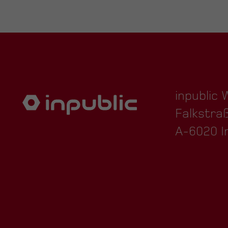
inpublic
Falkstra
A-6020 I