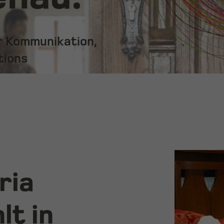
ür Kommunikation,
tions
ria
lt in