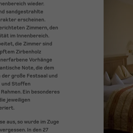
nenbereich wieder.
nd sandgestrahlte
rakter erscheinen.
gerichteten Zimmern, den
ität im Innenbereich.
eitet, die Zimmer sind
pftem Zirbenholz
gnerfarbene Vorhänge
mantische Note, die dem
h der große Festsaal und
n und Stoffen
n Rahmen. Ein besonderes
die jeweiligen
riert.
ise aus, so wurde im Zuge
vergessen. In den 27