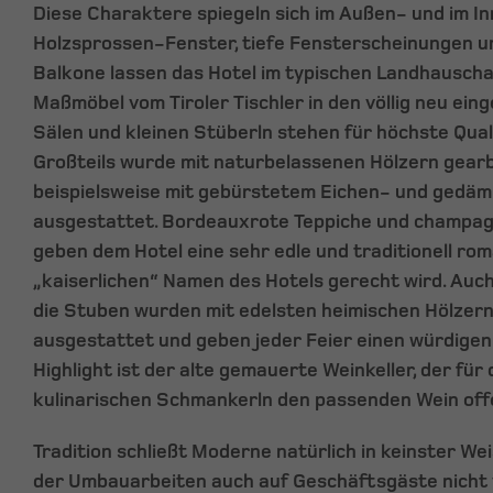
Diese Charaktere spiegeln sich im Außen- und im In
Holzsprossen-Fenster, tiefe Fensterscheinungen u
Balkone lassen das Hotel im typischen Landhauscha
Maßmöbel vom Tiroler Tischler in den völlig neu ein
Sälen und kleinen Stüberln stehen für höchste Qual
Großteils wurde mit naturbelassenen Hölzern gearb
beispielsweise mit gebürstetem Eichen- und gedäm
ausgestattet. Bordeauxrote Teppiche und champa
geben dem Hotel eine sehr edle und traditionell ro
„kaiserlichen“ Namen des Hotels gerecht wird. Auc
die Stuben wurden mit edelsten heimischen Hölzer
ausgestattet und geben jeder Feier einen würdige
Highlight ist der alte gemauerte Weinkeller, der für 
kulinarischen Schmankerln den passenden Wein offe
Tradition schließt Moderne natürlich in keinster We
der Umbauarbeiten auch auf Geschäftsgäste nicht 