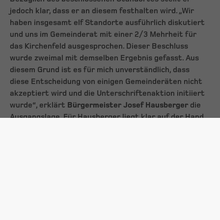
jedoch klar, dass er an diesem festhalten wird. „Wir
haben insgesamt elf Standorte ausführlich diskutiert
und uns im Gemeinderat mit einer 2/3 Mehrheit für
das Kirchenfeld ausgesprochen. Dieser Beschluss
wurde zweimal mit demselben Ergebnis gefasst. Aus
diesem Grund ist es für mich unverständlich, dass
diese Entscheidung von einigen Gemeinderäten nicht
akzeptiert wird und die Unterschriftenaktion initiiert
wurde“, erklärt
Bürgermeister Josef Hausberger
die
Ausgangslage. Für Hausberger liegt klar auf der Hand,
warum man sich für das Kirchenfeld als bestmöglicher
Standort entschieden hat.
Gemeindegrund in hervorragender Lage und Umgebung
Das Kirchenfeld ist in Gemeindebesitz und belastet
das Gemeindebudget weder in diesem Jahr noch in den
Folgejahren. Die Größe des Standortes lässt die