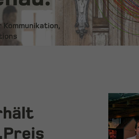
ür Kommunikation,
tions
hält
„Preis