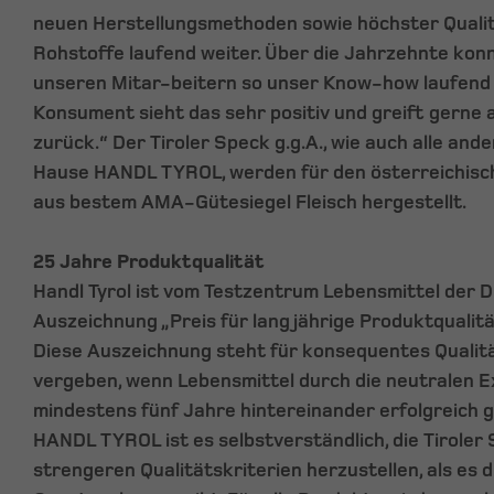
neuen Herstellungsmethoden sowie höchster Qualit
Rohstoffe laufend weiter. Über die Jahrzehnte kon
unseren Mitar-beitern so unser Know-how laufend
Konsument sieht das sehr positiv und greift gerne 
zurück.“ Der Tiroler Speck g.g.A., wie auch alle an
Hause HANDL TYROL, werden für den österreichisch
aus bestem AMA-Gütesiegel Fleisch hergestellt.
25 Jahre Produktqualität
Handl Tyrol ist vom Testzentrum Lebensmittel der D
Auszeichnung „Preis für langjährige Produktqualit
Diese Auszeichnung steht für konsequentes Qualit
vergeben, wenn Lebensmittel durch die neutralen 
mindestens fünf Jahre hintereinander erfolgreich 
HANDL TYROL ist es selbstverständlich, die Tiroler 
strengeren Qualitätskriterien herzustellen, als es 