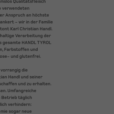
mslos Qualitätsfleisch
ie verwendeten
ser Anspruch an höchste
ankert - wir in der Familie
tont Karl Christian Handl.
haltige Verarbeitung der
 das gesamte HANDL TYROL
, Farbstoffen und
tose- und glutenfrei.
vorrangig die
tian Handl und seiner
 schaffen und zu erhalten.
aten. Umfangreiche
Betrieb täglich
ich verhindern:
emie sogar neue