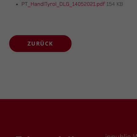
PT_HandlTyrol_DLG_14052021.pdf
154 KB
ZURÜCK