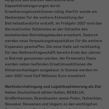
Aufgrund des starken Wachstums sind
Kapazitätssteigerungen durch
Erweiterungsinvestitionen nötig. Hierfür wurde ein
Masterplan für die weitere Entwicklung der
Betriebsstandorte erstellt. Im Frühjahr 2007 wird das
ServiceCenter Schönwies an der Ostseite des
bestehenden Betriebsgebäudes erweitert. Dadurch
werden neue Verpackungskapazitäten für die weitere
Expansion geschaffen. Die neue Halle soll rechtzeitig
für das Weihnachtsgeschäft bereits Ende des Jahres
in Betrieb genommen werden. Am Firmensitz Pians
werden neben laufenden Ersatzinvestitionen die
Klimarauchanlagen ausgebaut. In Summe werden im
Jahr 2007 rund fünf Millionen Euro investiert.
Marktdurchdringung und Logistikoptimierung als Ziel
Neben Deutschland zählen Italien, BENELUX,
Großbritannien, Skandinavien sowie Polen, Tschechien,
Slowakei, Slowenien und Ungarn zu den wichtigsten