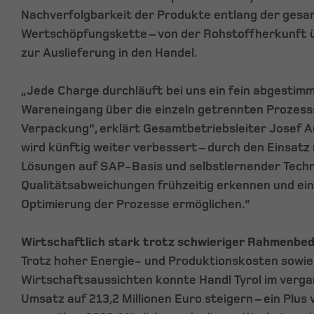
Nachverfolgbarkeit der Produkte entlang der ges
Wertschöpfungskette – von der Rohstoffherkunft ü
zur Auslieferung in den Handel.
„Jede Charge durchläuft bei uns ein fein abgestim
Wareneingang über die einzeln getrennten Prozesss
Verpackung“, erklärt Gesamtbetriebsleiter Josef A
wird künftig weiter verbessert – durch den Einsatz
Lösungen auf SAP-Basis und selbstlernender Techno
Qualitätsabweichungen frühzeitig erkennen und ein
Optimierung der Prozesse ermöglichen.“
Wirtschaftlich stark trotz schwieriger Rahmenbe
Trotz hoher Energie- und Produktionskosten sowie
Wirtschaftsaussichten konnte Handl Tyrol im verg
Umsatz auf 213,2 Millionen Euro steigern – ein Plus 