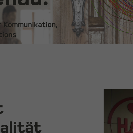
ür Kommunikation,
tions
t
alität