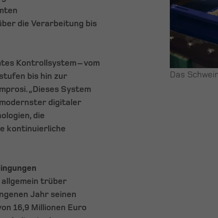
amten
ber die Verarbeitung bis
mtes Kontrollsystem – vom
Das Schwein
tufen bis hin zur
mprosi. „Dieses System
 modernster digitaler
logien, die
e kontinuierliche
dingungen
 allgemein trüber
angenen Jahr seinen
von 16,9 Millionen Euro