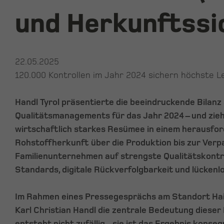
und Herkunftssi
22.05.2025
120.000 Kontrollen im Jahr 2024 sichern höchste L
Handl Tyrol präsentierte die beeindruckende Bilanz
Qualitätsmanagements für das Jahr 2024 – und zieht
wirtschaftlich starkes Resümee in einem herausfor
Rohstoffherkunft über die Produktion bis zur Verp
Familienunternehmen auf strengste Qualitätskontr
Standards, digitale Rückverfolgbarkeit und lückenl
Im Rahmen eines Pressegesprächs am Standort Ha
Karl Christian Handl die zentrale Bedeutung diese
entsteht nicht zufällig – sie ist das Ergebnis konse