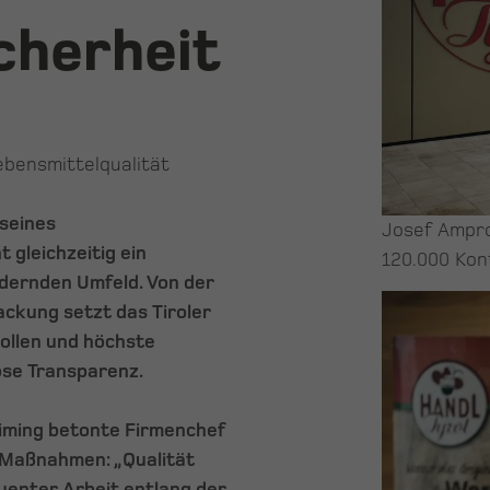
cherheit
ebensmittelqualität
 seines
Josef Ampro
 gleichzeitig ein
120.000 Kon
dernden Umfeld. Von der
ackung setzt das Tiroler
ollen und höchste
ose Transparenz.
iming betonte Firmenchef
r Maßnahmen: „Qualität
quenter Arbeit entlang der