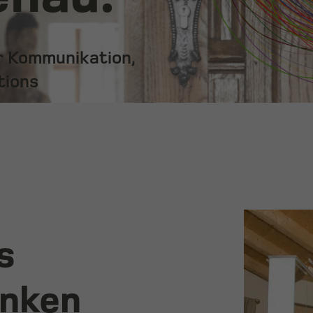
ür Kommunikation,
tions
s
enken