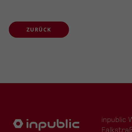
ZURÜCK
inpublic
Falkstra