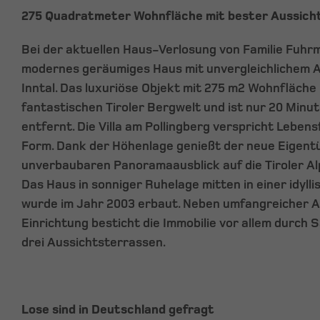
275 Quadratmeter Wohnfläche mit bester Aussich
Bei der aktuellen Haus-Verlosung von Familie Fuhrm
modernes geräumiges Haus mit unvergleichlichem Au
Inntal. Das luxuriöse Objekt mit 275 m2 Wohnfläche 
fantastischen Tiroler Bergwelt und ist nur 20 Minu
entfernt. Die Villa am Pollingberg verspricht Leben
Form. Dank der Höhenlage genießt der neue Eigent
unverbaubaren Panoramaausblick auf die Tiroler Alp
Das Haus in sonniger Ruhelage mitten in einer idyll
wurde im Jahr 2003 erbaut. Neben umfangreicher Au
Einrichtung besticht die Immobilie vor allem durch
drei Aussichtsterrassen.
Lose sind in Deutschland gefragt