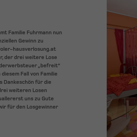
mmt Familie Fuhrmann nun
nziellen Gewinn zu
roler-hausverlosung.at
, der drei weitere Lose
nderwerbsteuer „befreit“
diesem Fall von Familie
s Dankeschön für die
drei weiteren Losen
uallererst uns zu Gute
wir für den Losgewinner