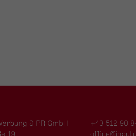
 Werbung & PR GmbH
+43 512 90 8
ße 19
office@inpubl