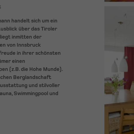
t
ann handelt sich um ein
sblick über das Tiroler
liegt inmitten der
ten von Innsbruck
sfreude in ihrer schönsten
ümer einen
en (z.B. die Hohe Munde).
ischen Berglandschaft
sstattung und stilvoller
 Sauna, Swimmingpool und