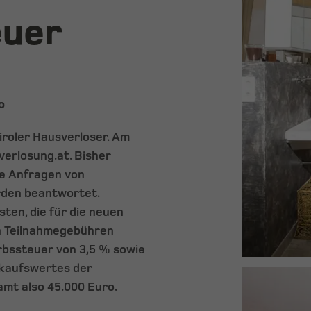
euer
o
iroler Hausverloser. Am
verlosung.at. Bisher
ge Anfragen von
rden beantwortet.
ten, die für die neuen
en Teilnahmegebühren
rbssteuer von 3,5 % sowie
kaufswertes der
amt also 45.000 Euro.