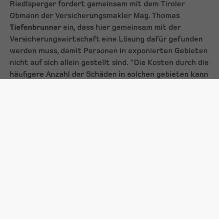
Riedlsperger fordert gemeinsam mit dem Tiroler
Obmann der Versicherungsmakler Mag. Thomas
Tiefenbrunner
ein, dass hier gemeinsam mit der
Versicherungswirtschaft eine Lösung dafür gefunden
werden muss, damit Personen in exponierten Gebieten
nicht auf sich allein gestellt sind. "Die Kosten durch die
häufigere Anzahl der Schäden in solchen gebieten kann
beispielsweise durch eine moderate Prämienerhöhung
über in ganz Österreich abgefedert werden. Auch eine
Pool-Lösung nach Schweizer Vorbild wäre eine sozial
verträgliche Lösung des Problems", zeigt
Tiefenbrunner Lösungsmöglichkeiten auf.
Auch die Politik ist gefordert.
Versicherungsgesellschaften, allen voran die
Rückversicherer, haben ein legitimes Interesse, das
Risiko so zu verteilen, dass die Prämieneinnahmen im
Normalfall die Schadenssummen übersteigen. Ist dies
nicht der Fall, so liefert dies gute Argumente, das