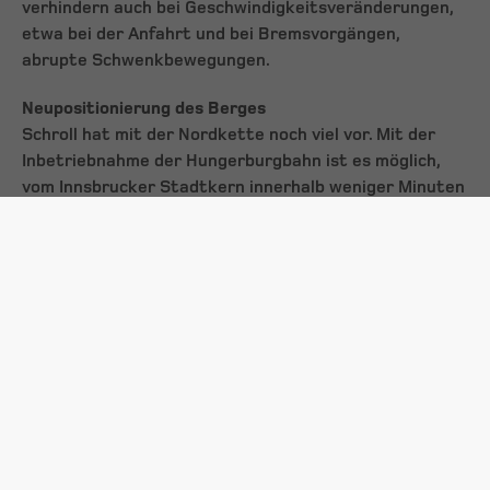
verhindern auch bei Geschwindigkeitsveränderungen,
etwa bei der Anfahrt und bei Bremsvorgängen,
abrupte Schwenkbewegungen.
Neupositionierung des Berges
Schroll hat mit der Nordkette noch viel vor. Mit der
Inbetriebnahme der Hungerburgbahn ist es möglich,
vom Innsbrucker Stadtkern innerhalb weniger Minuten
hochalpines Gelände zu erreichen. Das einzigartige
Zusammenspiel von Mensch, Natur und Architektur soll
verstärkt herausgearbeitet werden. „Die Verbindung
zwischen Stadt und Natur mit dem
Naherholungsgebiet Hungerburg und Nordkette wird
von uns sehr stark thematisiert werden. Zudem hat
die Nordkette viele Geschichten geschrieben, die
erzählt werden müssen. Die neue Bahn soll auch für
alle Innsbruck-Besucher ein Highlight werden“, gibt
der Geschäftsführer einen kleinen Vorgeschmack für
die Zukunft.