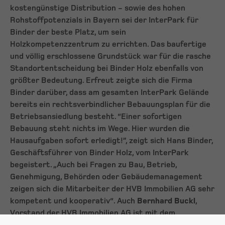
kostengünstige Distribution - sowie des hohen
Rohstoffpotenzials in Bayern sei der InterPark für
Binder der beste Platz, um sein
Holzkompetenzzentrum zu errichten. Das baufertige
und völlig erschlossene Grundstück war für die rasche
Standortentscheidung bei Binder Holz ebenfalls von
größter Bedeutung. Erfreut zeigte sich die Firma
Binder darüber, dass am gesamten InterPark Gelände
bereits ein rechtsverbindlicher Bebauungsplan für die
Betriebsansiedlung besteht. “Einer sofortigen
Bebauung steht nichts im Wege. Hier wurden die
Hausaufgaben sofort erledigt!”, zeigt sich Hans Binder,
Geschäftsführer von Binder Holz, vom InterPark
begeistert. „Auch bei Fragen zu Bau, Betrieb,
Genehmigung, Behörden oder Gebäudemanagement
zeigen sich die Mitarbeiter der HVB Immobilien AG sehr
kompetent und kooperativ“. Auch
Bernhard Buckl
,
Vorstand der HVB Immobilien AG ist mit dem