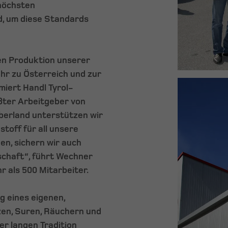
höchsten
d, um diese Standards
en Produktion unserer
ehr zu Österreich und zur
miert Handl Tyrol-
ößter Arbeitgeber von
Oberland unterstützen wir
stoff für all unsere
en, sichern wir auch
schaft“, führt Wechner
r als 500 Mitarbeiter.
g eines eigenen,
en, Suren, Räuchern und
er langen Tradition