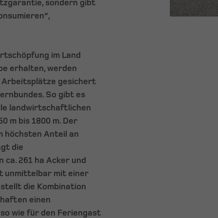
tzgarantie, sondern gibt
konsumieren“,
ertschöpfung im Land
ebe erhalten, werden
Arbeitsplätze gesichert
uernbundes. So gibt es
lle landwirtschaftlichen
50 m bis 1800 m. Der
m höchsten Anteil an
gt die
n ca. 261 ha Acker und
t unmittelbar mit einer
stellt die Kombination
haften einen
so wie für den Feriengast