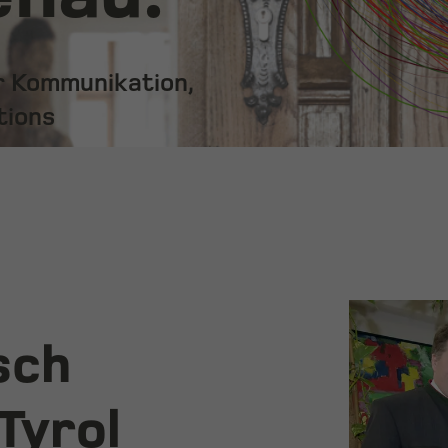
ür Kommunikation,
tions
sch
Tyrol