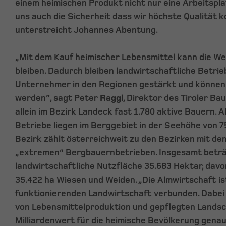
einem heimischen Produkt nicht nur eine Arbeitspla
uns auch die Sicherheit dass wir höchste Qualität 
unterstreicht Johannes Abentung.
„Mit dem Kauf heimischer Lebensmittel kann die W
bleiben. Dadurch bleiben landwirtschaftliche Betri
Unternehmer in den Regionen gestärkt und können 
werden“, sagt Peter
Raggl
, Direktor des Tiroler Ba
allein im Bezirk Landeck fast 1.780 aktive Bauern. A
Betriebe liegen im Berggebiet in der Seehöhe von 7
Bezirk zählt österreichweit zu den Bezirken mit de
„extremen“ Bergbauernbetrieben. Insgesamt beträ
landwirtschaftliche Nutzfläche 35.683 Hektar, davo
35.422 ha Wiesen und Weiden. „Die Almwirtschaft is
funktionierenden Landwirtschaft verbunden. Dabei 
von Lebensmittelproduktion und gepflegten Landsc
Milliardenwert für die heimische Bevölkerung genau