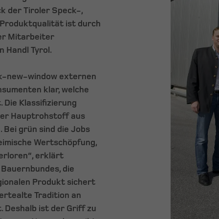
 der Tiroler Speck-,
Produktqualität ist durch
r Mitarbeiter
n Handl Tyrol.
ink-new-window externen
sumenten klar, welche
Die Klassifizierung
der Hauptrohstoff aus
 Bei grün sind die Jobs
 heimische Wertschöpfung,
erloren“, erklärt
n Bauernbundes, die
gionalen Produkt sichert
dertealte Tradition an
Deshalb ist der Griff zu