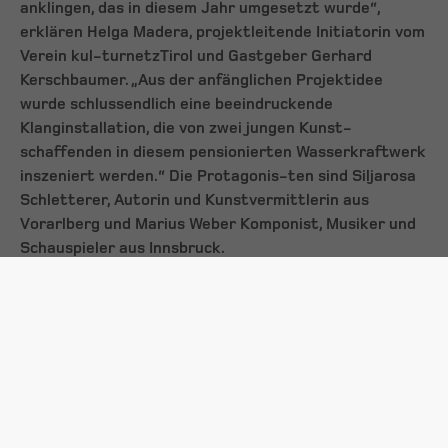
anklingen, das in diesem Jahr umgesetzt wurde“,
erklären Helga Madera, projektleitende Initiatorin vom
Verein kul-turnetzTirol und Gastgeber Gerhard
Kerschbaumer. „Aus der anfänglichen Projektidee
wurde schlussendlich eine beeindruckende
Klanginstallation, die von zwei jungen Kunst-
schaffenden in diesem pensionierten Wasserkraftwerk
inszeniert werden.“ Die Protagonis-ten sind Siljarosa
Schletterer, Autorin und Kunstvermittlerin aus
Vorarlberg und Marius Weber Komponist, Musiker und
Schauspieler aus Innsbruck.
Umarmung von Wort und Sound
Die beiden Genres Musik und Text begegnen sich auf
der Ebene des Klanges. Sie verschmel-zen zu einem
Ganzen der Soundinstallation. Aber wie gibt man einen
Raum klanglich wieder? Beide Kunstschaffende haben
sich auf den Weg gemacht, die Färbung des Raumes in
Kunst zu gießen, dem Raum eine Stimme zu verleihen