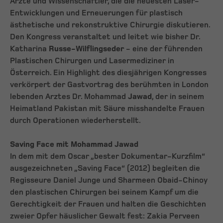
Ärzte und Wissenschaftler, die die neuesten Laser-
Entwicklungen und Erneuerungen für plastisch
ästhetische und rekonstruktive Chirurgie diskutieren.
Den Kongress veranstaltet und leitet wie bisher Dr.
Katharina
Russe-Wilflingseder
- eine der führenden
Plastischen Chirurgen und Lasermediziner in
Österreich. Ein Highlight des diesjährigen Kongresses
verkörpert der Gastvortrag des berühmten in London
lebenden Arztes Dr. Mohammad
Jawad
, der in seinem
Heimatland Pakistan mit Säure misshandelte Frauen
durch Operationen wiederherstellt.
Saving Face mit Mohammad Jawad
In dem mit dem Oscar „bester Dokumentar-Kurzfilm“
ausgezeichneten „Saving Face“ (2012) begleiten die
Regisseure Daniel Junge und Sharmeen Obaid-Chinoy
den plastischen Chirurgen bei seinem Kampf um die
Gerechtigkeit der Frauen und halten die Geschichten
zweier Opfer häuslicher Gewalt fest: Zakia Perveen