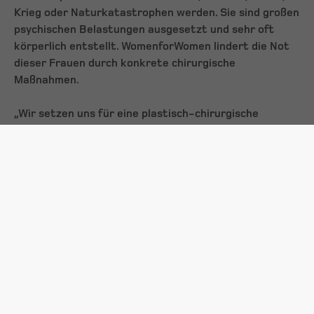
Krieg oder Naturkatastrophen werden. Sie sind großen
psychischen Belastungen ausgesetzt und sehr oft
körperlich entstellt. WomenforWomen lindert die Not
dieser Frauen durch konkrete chirurgische
Maßnahmen.
„Wir setzen uns für eine plastisch-chirurgische
Versorgung von Frauen in Entwicklungsländern ein, die
an den Folgen von Verletzungen leiden. Verletzungen,
die zu schwerwiegenden sozialen Problemen und zur
Beeinträchtigung der Persönlichkeitsentwicklung
führen“, erklärt Dr. Marita
Eisenmann-Klein
,
Vorsitzende des Weltverbandes für Plastische
Chirurgie (IPRAS). WomenforWomen wird in Regionen
tätig, in denen Frauen kaum Chancen auf eine
medizinische Versorgung haben. Neben der Befreiung
von körperlichen Leiden, Schmerzen und gravierenden
funktionalen Beeinträchtigungen wird durch die