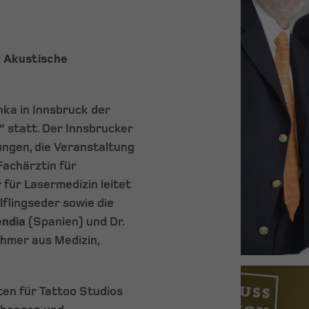
d Akustische
anka in Innsbruck der
 statt. Der Innsbrucker
ungen, die Veranstaltung
Fachärztin für
 für Lasermedizin leitet
flingseder sowie die
endia
(Spanien) und Dr.
hmer aus Medizin,
en für Tattoo Studios