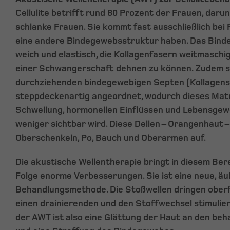
Cellulite betrifft rund 80 Prozent der Frauen, daru
schlanke Frauen. Sie kommt fast ausschließlich bei
eine andere Bindegewebsstruktur haben. Das Bind
weich und elastisch, die Kollagenfasern weitmaschi
einer Schwangerschaft dehnen zu können. Zudem s
durchziehenden bindegewebigen Septen (Kollagens
steppdeckenartig angeordnet, wodurch dieses Ma
Schwellung, hormonellen Einflüssen und Lebensge
weniger sichtbar wird. Diese Dellen – Orangenhaut –
Oberschenkeln, Po, Bauch und Oberarmen auf.
Die akustische Wellentherapie bringt in diesem Ber
Folge enorme Verbesserungen. Sie ist eine neue, äu
Behandlungsmethode. Die Stoßwellen dringen oberfl
einen drainierenden und den Stoffwechsel stimulier
der AWT ist also eine Glättung der Haut an den beh