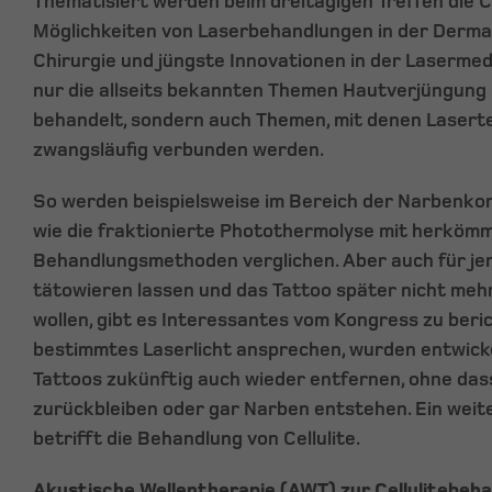
Thematisiert werden beim dreitägigen Treffen die 
Möglichkeiten von Laserbehandlungen in der Derma
Chirurgie und jüngste Innovationen in der Lasermed
nur die allseits bekannten Themen Hautverjüngun
behandelt, sondern auch Themen, mit denen Laserte
zwangsläufig verbunden werden.
So werden beispielsweise im Bereich der Narbenko
wie die fraktionierte Photothermolyse mit herkömm
Behandlungsmethoden verglichen. Aber auch für jene
tätowieren lassen und das Tattoo später nicht meh
wollen, gibt es Interessantes vom Kongress zu berich
bestimmtes Laserlicht ansprechen, wurden entwicke
Tattoos zukünftig auch wieder entfernen, ohne das
zurückbleiben oder gar Narben entstehen. Ein we
betrifft die Behandlung von Cellulite.
Akustische Wellentherapie (AWT) zur Cellulitebeh