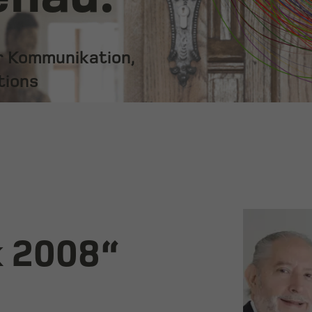
ür Kommunikation,
tions
k 2008“