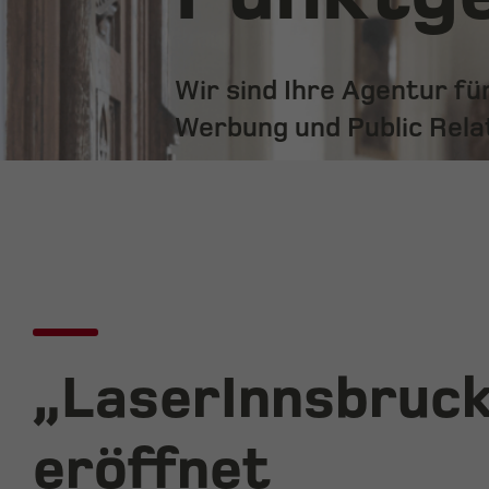
Wir sind Ihre Agentur f
Werbung und Public Rela
„LaserInnsbruc
eröffnet