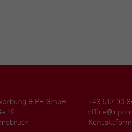
 Werbung & PR GmbH
+43 512 90 8
ße 19
office@inpubl
nnsbruck
Kontaktform