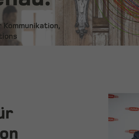
ür Kommunikation,
tions
ür
von