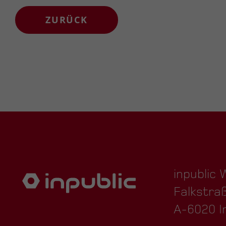
ZURÜCK
inpublic
Falkstra
A-6020 I