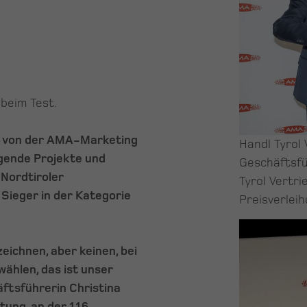
beim Test.
 – von der AMA-Marketing
Handl Tyrol
agende Projekte und
Geschäftsfü
Nordtiroler
Tyrol Vertri
 Sieger in der Kategorie
Preisverleih
eichnen, aber keinen, bei
hlen, das ist unser
ftsführerin Christina
tung, an der 116