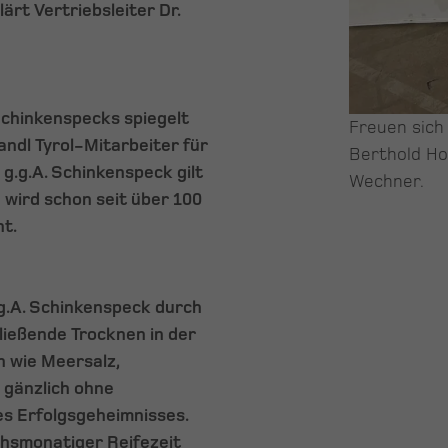
ärt Vertriebsleiter Dr.
chinkenspecks spiegelt
Freuen sich 
ndl Tyrol-Mitarbeiter für
Berthold Ho
 g.g.A. Schinkenspeck gilt
Wechner.
d wird schon seit über 100
ht.
.g.A. Schinkenspeck durch
ießende Trocknen in der
n wie Meersalz,
 gänzlich ohne
es Erfolgsgeheimnisses.
chsmonatiger Reifezeit