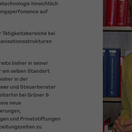
technologie hinsichtlich
tungsperfomance auf
r Tätigkeitsbereiche bei
ganisationsstrukturen
eits bisher in seiner
r am selben Standort
isher in der
üner
und Steuerberater
eiterhin bei Grüner &
eine neue
ierungen,
en und Privatstiftungen
beitungszeiten zu