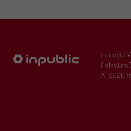
inpublic
Falkstra
A-6020 I