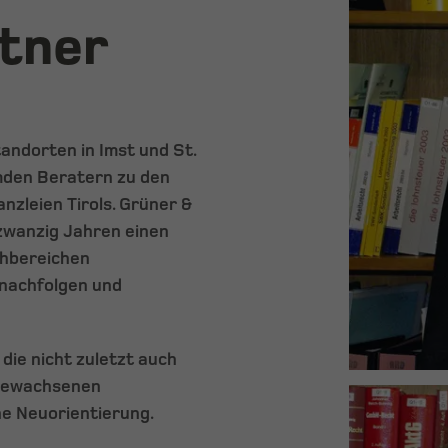
rtner
andorten in Imst und St.
mden Beratern zu den
zleien Tirols. Grüner &
 zwanzig Jahren einen
chbereichen
nachfolgen und
die nicht zuletzt auch
 gewachsenen
he Neuorientierung.