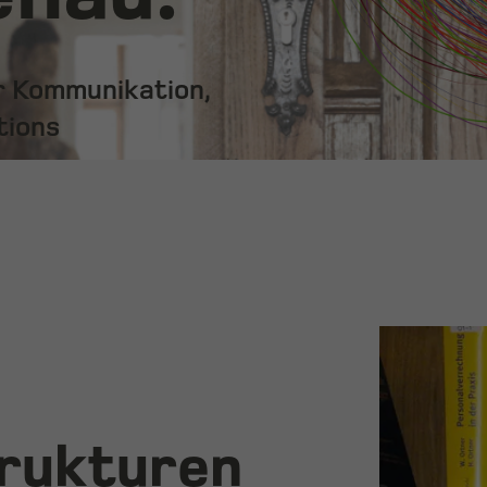
ür Kommunikation,
tions
trukturen