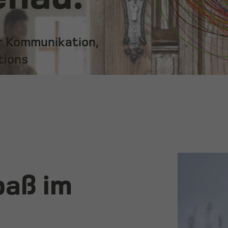
ür Kommunikation,
tions
paß im