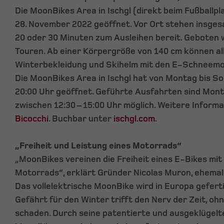
Die MoonBikes Area in Ischgl (direkt beim Fußballpl
28. November 2022 geöffnet. Vor Ort stehen insges
20 oder 30 Minuten zum Ausleihen bereit. Geboten 
Touren. Ab einer Körpergröße von 140 cm können al
Winterbekleidung und Skihelm mit den E-Schneemob
Die MoonBikes Area in Ischgl hat von Montag bis Son
20:00 Uhr geöffnet. Geführte Ausfahrten sind Mont
zwischen 12:30 – 15:00 Uhr möglich. Weitere Inform
Bicocchi
. Buchbar unter
ischgl.com
.
„Freiheit und Leistung eines Motorrads“
„MoonBikes vereinen die Freiheit eines E-Bikes mit
Motorrads“, erklärt Gründer Nicolas Muron, ehemali
Das vollelektrische MoonBike wird in Europa gefert
Gefährt für den Winter trifft den Nerv der Zeit, oh
schaden. Durch seine patentierte und ausgeklügelte