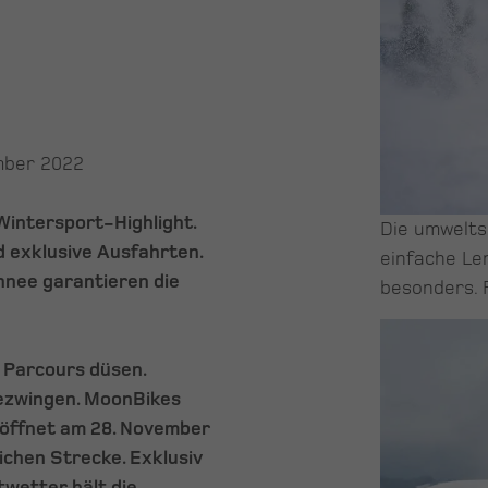
ember 2022
Wintersport-Highlight.
Die umwelts
d exklusive Ausfahrten.
einfache L
nee garantieren die
besonders. 
 Parcours düsen.
bezwingen. MoonBikes
eröffnet am 28. November
chen Strecke. Exklusiv
wetter hält die