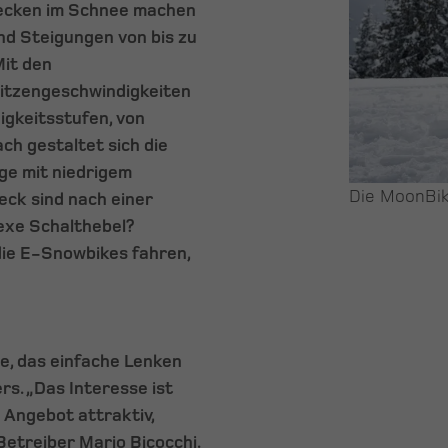
recken im Schnee machen
d Steigungen von bis zu
Mit den
itzengeschwindigkeiten
igkeitsstufen, von
ach gestaltet sich die
ge mit niedrigem
Die MoonBik
ck sind nach einer
lexe Schalthebel?
 die E-Snowbikes fahren,
, das einfache Lenken
. „Das Interesse ist
 Angebot attraktiv,
etreiber Mario Bicocchi.