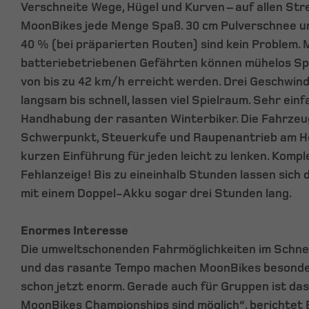
Verschneite Wege, Hügel und Kurven – auf allen St
MoonBikes jede Menge Spaß. 30 cm Pulverschnee un
40 % (bei präparierten Routen) sind kein Problem. 
batteriebetriebenen Gefährten können mühelos Sp
von bis zu 42 km/h erreicht werden. Drei Geschwind
langsam bis schnell, lassen viel Spielraum. Sehr einf
Handhabung der rasanten Winterbiker. Die Fahrzeu
Schwerpunkt, Steuerkufe und Raupenantrieb am He
kurzen Einführung für jeden leicht zu lenken. Komp
Fehlanzeige! Bis zu eineinhalb Stunden lassen sich
mit einem Doppel-Akku sogar drei Stunden lang.
Enormes Interesse
Die umweltschonenden Fahrmöglichkeiten im Schnee
und das rasante Tempo machen MoonBikes besonders
schon jetzt enorm. Gerade auch für Gruppen ist das
MoonBikes Championships sind möglich“, berichtet B