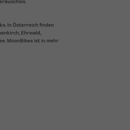
eräuschlos.
s. In Österreich finden
henkirch, Ehrwald,
ee. MoonBikes ist in mehr