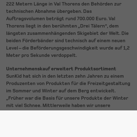
222 Metern Länge in Val Thorens den Behörden zur
technischen Abnahme übergeben. Das
Auftragsvolumen beträgt rund 700.000 Euro. Val
Thorens liegt in den berühmten „Drei Tälern“, dem
längsten zusammenhängenden Skigebiet der Welt. Die
beiden Förderbänder sind technisch auf einem neuen
Level – die Beförderungsgeschwindigkeit wurde auf 1,2
Meter pro Sekunde verdoppelt.
Unternehmenskauf erweitert Produktsortiment
SunKid hat sich in den letzten zehn Jahren zu einem
Produzenten von Produkten für die Freizeitgestaltung
im Sommer und Winter auf dem Berg entwickelt.
„Früher war die Basis für unsere Produkte der Winter
mit viel Schnee. Mittlerweile haben wir unsere
Produktpalette erweitert. Es ist auch nicht mehr
unbedingt notwendig, dass man für unsere Produkte
einen Berg als Umgebung benötigt“, erklärt
Wohlfarter. So zählen neben Skischulen und