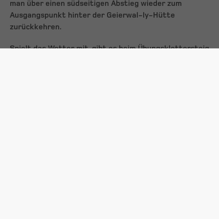
man über einen südseitigen Abstieg wieder zum
Ausgangspunkt hinter der Geierwal-ly-Hütte
zurückkehren.
Spielt das Wetter mit, gibt es beim Übungsklettersteig
noch von 3. – 5. Oktober bzw. 16. – 19. Oktober die
Möglichkeit, diesen im Rahmen von geführten Camps
der Mountain Base zu durchsteigen. Außerhalb der
geführten Camps kann man die Ausrüstung täglich
auslei-hen und den Übungsklettersteig individuell
durchsteigen.