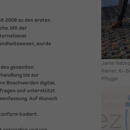
eit 2008 zu den ersten
chs. Mit der
ternational
undheitswesen, wurde
Jama Nateqi,
g des gesamten
Rainer, KI-
handlung bis zur
Pfluger
hre Beschwerden digital,
ckfragen und unterstützt
mmenfassung. Auf Wunsch
konform kodiert.
zt entworfen und von