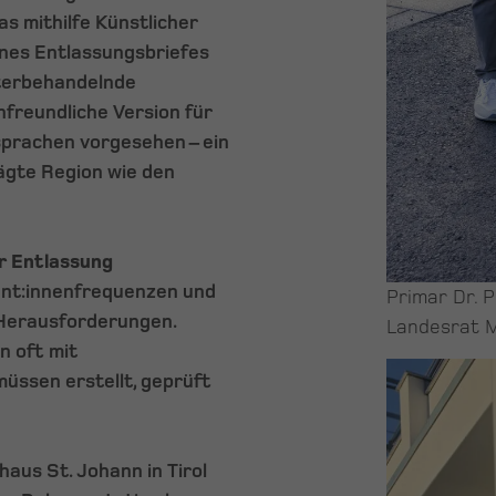
s mithilfe Künstlicher
eines Entlassungsbriefes
eiterbehandelnde
nfreundliche Version für
dsprachen vorgesehen – ein
ägte Region wie den
er Entlassung
ent:innenfrequenzen und
Primar Dr. 
 Herausforderungen.
Landesrat M
n oft mit
üssen erstellt, geprüft
aus St. Johann in Tirol