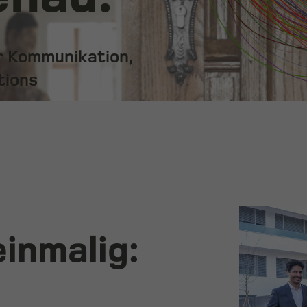
ür Kommunikation,
tions
inmalig: