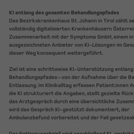
KI entlang des gesamten Behandlungspfades
Das Bezirkskrankenhaus St. Johann in Tirol zählt s
vollständig digitalisierten Krankenhäusern Österrei
Zusammenarbeit mit der Symptoma GmbH, einem in
ausgezeichneten Anbieter von KI-Lösungen im Ges
dieser Weg konsequent weitergeführt.
Ziel ist eine schrittweise KI-Unterstützung entlan
Behandlungspfades – von der Aufnahme über die Be
Entlassung. Im Klinikalltag erfassen Patient:innen i
die KI strukturiert die Angaben, stellt gezielte Rü
das Arztgespräch durch eine übersichtliche Zusa
wird das Gespräch KI-gestützt dokumentiert, der
Ambulanzbefund vorbereitet und der Fall gesetzes
Der Entlassungsbrief wird anschließend KI-gestüt