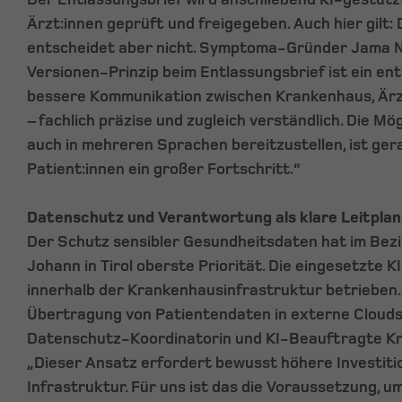
Ärzt:innen geprüft und freigegeben. Auch hier gilt: 
entscheidet aber nicht. Symptoma-Gründer Jama Na
Versionen-Prinzip beim Entlassungsbrief ist ein en
bessere Kommunikation zwischen Krankenhaus, Ärzt
– fachlich präzise und zugleich verständlich. Die Mög
auch in mehreren Sprachen bereitzustellen, ist ger
Patient:innen ein großer Fortschritt.“
Datenschutz und Verantwortung als klare Leitpla
Der Schutz sensibler Gesundheitsdaten hat im Bez
Johann in Tirol oberste Priorität. Die eingesetzte KI
innerhalb der Krankenhausinfrastruktur betrieben. 
Übertragung von Patientendaten in externe Clouds 
Datenschutz-Koordinatorin und KI-Beauftragte Kri
„Dieser Ansatz erfordert bewusst höhere Investitio
Infrastruktur. Für uns ist das die Voraussetzung, 