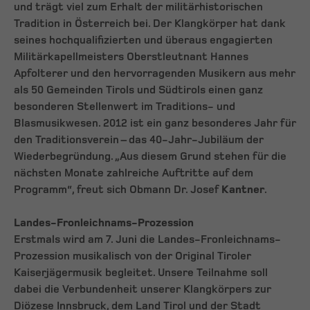
und trägt viel zum Erhalt der militärhistorischen
Tradition in Österreich bei. Der Klangkörper hat dank
seines hochqualifizierten und überaus engagierten
Militärkapellmeisters Oberstleutnant Hannes
Apfolterer und den hervorragenden Musikern aus mehr
als 50 Gemeinden Tirols und Südtirols einen ganz
besonderen Stellenwert im Traditions- und
Blasmusikwesen. 2012 ist ein ganz besonderes Jahr für
den Traditionsverein – das 40-Jahr-Jubiläum der
Wiederbegründung. „Aus diesem Grund stehen für die
nächsten Monate zahlreiche Auftritte auf dem
Programm“, freut sich Obmann Dr. Josef
Kantner
.
Landes-Fronleichnams-Prozession
Erstmals wird am 7. Juni die Landes-Fronleichnams-
Prozession musikalisch von der Original Tiroler
Kaiserjägermusik begleitet. Unsere Teilnahme soll
dabei die Verbundenheit unserer Klangkörpers zur
Diözese Innsbruck, dem Land Tirol und der Stadt