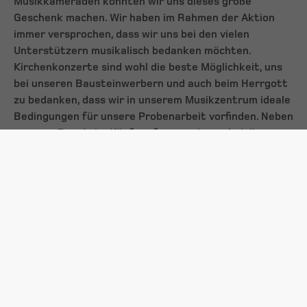
Musikkameraden konnten wir uns dieses große
Geschenk machen. Wir haben im Rahmen der Aktion
immer versprochen, dass wir uns bei den vielen
Unterstützern musikalisch bedanken möchten.
Kirchenkonzerte sind wohl die beste Möglichkeit, uns
bei unseren Bausteinwerbern und auch beim Herrgott
zu bedanken, dass wir in unserem Musikzentrum ideale
Bedingungen für unsere Probenarbeit vorfinden. Neben
unseren Baustein-Käufern freuen wir uns bei diesen
Veranstaltungen auf den Besuch vieler Gäste aus den
jeweiligen Regionen."
Konzerte in Vorarlberg und Salzburg
Am 12. Juli spielt die Kaiserjägermusik das
Eröffnungskonzert anlässlich des Bezirksmusikfestes
in Hard (Vorarlberg) und am 11. August steht ein
Festkonzert auf der Esplanade des Grand Hotels in
Zell am See am Programm.