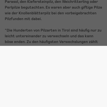
Parasol, den Kiefersteinpilz, den Weichritterling oder
Perlpilze begutachten. Es waren aber auch giftige Pilze
wie der Knollenblätterpilz bei den vorbeigebrachten
Pilzfunden mit dabei.
"Die Hunderten von Pilzarten in Tirol sind häufig nur zu
leicht untereinander zu verwechseln und das kann
böse enden. Zu den häufigsten Verwechslungen zählt
die zwischen den beliebten Speisepilzen Champignon
und Parasol und dem giftigen Grünen
Knollenblätterpilz", so Seirer weiter.
Erschreckenderweise enden 60% aller Vergiftungen
mit dem Knollenblätterpilz tödlich. Als
Erkennungszeichen zum Auseinanderhalten der drei
nützen vor allem ihre Farben: Die Lamellen des
Champignon sind rosafarben, die des Knollenblätterpilz
sind reinweiß. Der Stiel und Hut des Parasol sind
bräunlich, die Hutoberfläche des Knollenblätterpilzes
olivgrün. Grundsatz: Niemals unbekannte Pilze