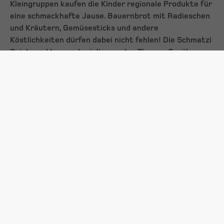
Kleingruppen kaufen die Kinder regionale Produkte für
eine schmackhafte Jause. Bauernbrot mit Radieschen
und Kräutern, Gemüsesticks und andere
Köstlichkeiten dürfen dabei nicht fehlen! Die Schmatzi
Spiel- und Lernmaterialien zu den Themen Ernährung
und Landwirtschaft sorgen für spielerische
Wissensvermittlung und für den lustigen Ausklang
eines erlebnisreichen Vormittags! „Die Kernkompetenz
unserer Bauern ist die Lebensmittelproduktion, und
das auf höchstem Niveau. Mit unserem Projekt
Schmatzi sollen die Kinder Spaß an wertvoller
Ernährung finden und erfahren, wie Nahrungsmittel
wachsen und entstehen“, so Hechenberger.
Studien zeigen, dass falsche Ernährung und
Übergewicht im Kindesalter gesundheitliche
Langzeitfolgen wie Diabetes und Herz-
Kreislauferkrankungen nach sich ziehen können.
Deshalb ist es wichtig, möglichst früh mit einer