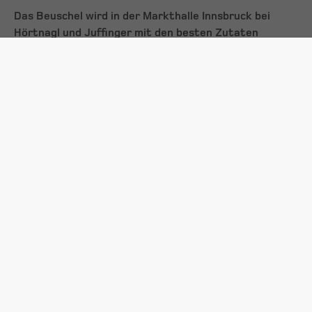
Das Beuschel wird in der Markthalle Innsbruck bei
Hörtnagl und Juffinger mit den besten Zutaten
zubereitet und fix und fertig verkauft. Es muss zu
Hause nur noch aufgewärmt werden. Guten Appetit!
Rezept: Kalbsbeuschel
Zutaten für 4 Portionen:
900 g Kalbslunge
½ Kalbsherz
60 g Zwiebeln
150 g Wurzelwerk (Sellerie, Karotte, gelbe Rübe)
1 Lorbeerblatt
10 Pfefferkörner
Thymiansträußchen
Salz
2 l Wasser