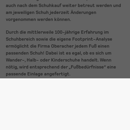
auch nach dem Schuhkauf weiter betreut werden und
am jeweiligen Schuh jederzeit Änderungen
vorgenommen werden können.
Durch die mittlerweile 100-jährige Erfahrung im
Schuhbereich sowie die eigene Footprint-Analyse
ermöglicht die Firma Oberacher jedem Fuß einen
passenden Schuh! Dabei ist es egal, ob es sich um
Wander-, Halb- oder Kinderschuhe handelt. Wenn
nötig, wird entsprechend der „Fußbedürfnisse“ eine
passende Einlage angefertigt.
Bei der Jubiläumsfeier waren neben
Wirtschaftskammerpräsident Dr. Jürgen Bodenseer
und Bürgermeister Mag. Robert Denifl unter anderem
Thomas
Schroll
(Geschäftsführer Schlick 2000), Harald
Hörtnagl
(Geschäftsführer Hörtnagl & Söhne), Vbgm.
Gottfried
Kapferer
, Michael
Bartl
(Geschäftsführer
Sport Bartl), LOWA-Gebietsleiter Roland
Griesser
,