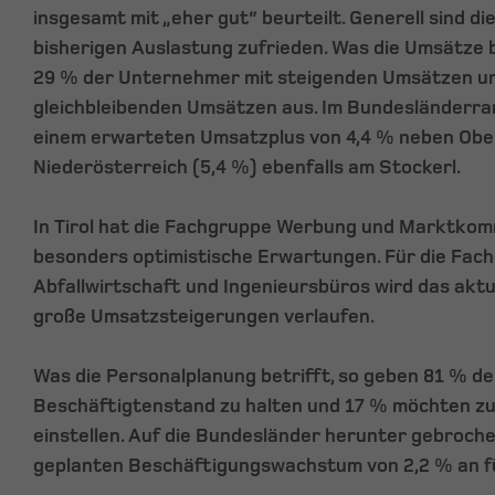
insgesamt mit „eher gut“ beurteilt. Generell sind d
bisherigen Auslastung zufrieden. Was die Umsätze b
29 % der Unternehmer mit steigenden Umsätzen u
gleichbleibenden Umsätzen aus. Im Bundesländerran
einem erwarteten Umsatzplus von 4,4 % neben Ober
Niederösterreich (5,4 %) ebenfalls am Stockerl.
In Tirol hat die Fachgruppe Werbung und Marktkom
besonders optimistische Erwartungen. Für die Fac
Abfallwirtschaft und Ingenieursbüros wird das akt
große Umsatzsteigerungen verlaufen.
Was die Personalplanung betrifft, so geben 81 % de
Beschäftigtenstand zu halten und 17 % möchten zu
einstellen. Auf die Bundesländer herunter gebrochen
geplanten Beschäftigungswachstum von 2,2 % an fü