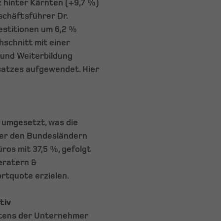
tz hinter Kärnten (+9,7 %)
schäftsführer Dr.
vestitionen um 6,2 %
schnitt mit einer
 und Weiterbildung
atzes aufgewendet. Hier
 umgesetzt, was die
er den Bundesländern
ros mit 37,5 %, gefolgt
eratern &
rtquote erzielen.
tiv
eitens der Unternehmer