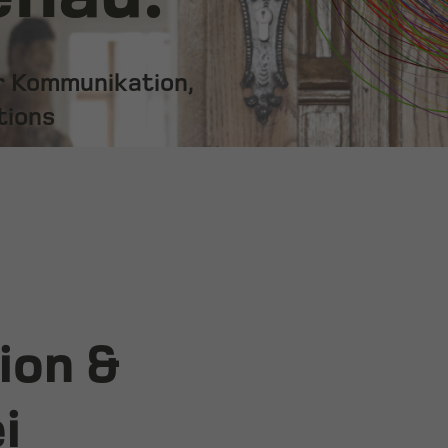
ür Kommunikation,
tions
ion &
i