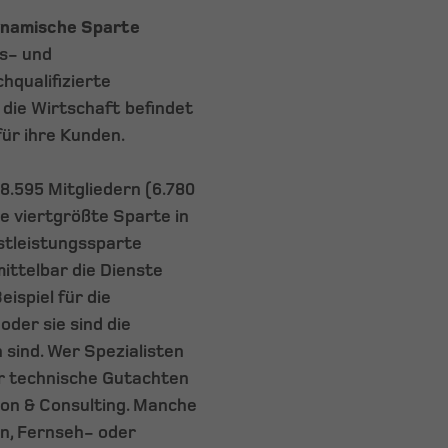
dynamische Sparte
ns- und
hqualifizierte
 die Wirtschaft befindet
für ihre Kunden.
 8.595 Mitgliedern (6.780
ie viertgrößte Sparte in
stleistungssparte
ittelbar die Dienste
ispiel für die
der sie sind die
 sind. Wer Spezialisten
er technische Gutachten
tion & Consulting. Manche
n, Fernseh- oder