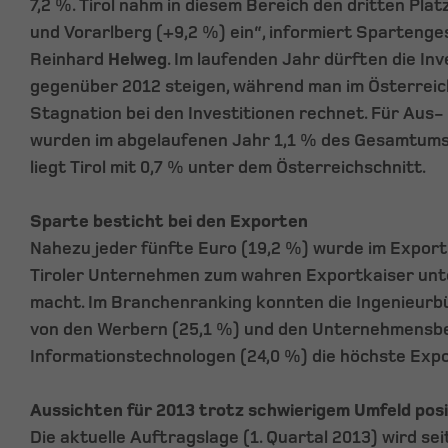
7,2 %. Tirol nahm in diesem Bereich den dritten Pla
und Vorarlberg (+9,2 %) ein“, informiert Spartenge
Reinhard
Helweg
. Im laufenden Jahr dürften die In
gegenüber 2012 steigen, während man im Österreich
Stagnation bei den Investitionen rechnet. Für Aus-
wurden im abgelaufenen Jahr 1,1 % des Gesamtums
liegt Tirol mit 0,7 % unter dem Österreichschnitt.
Sparte besticht bei den Exporten
Nahezu jeder fünfte Euro (19,2 %) wurde im Export
Tiroler Unternehmen zum wahren Exportkaiser unt
macht. Im Branchenranking konnten die Ingenieurbü
von den Werbern (25,1 %) und den Unternehmensb
Informationstechnologen (24,0 %) die höchste Expo
Aussichten für 2013 trotz schwierigem Umfeld posi
Die aktuelle Auftragslage (1. Quartal 2013) wird s