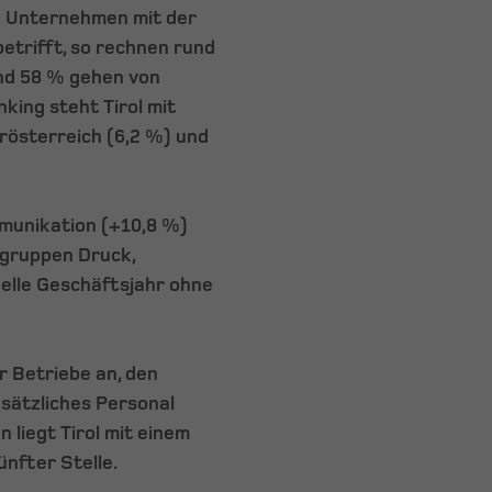
ie Unternehmen mit der
etrifft, so rechnen rund
nd 58 % gehen von
king steht Tirol mit
österreich (6,2 %) und
munikation (+10,8 %)
hgruppen Druck,
uelle Geschäftsjahr ohne
r Betriebe an, den
sätzliches Personal
 liegt Tirol mit einem
nfter Stelle.