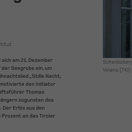
titut
 sich am 21. Dezember
Schecküberga
f der Seegrube ein, um
Velano (TKI)
nachtslied „Stille Nacht,
motivierte den Initiator
äftsführer Thomas
 Sängern zugunsten des
. Der Erlös aus den
 Prozent an das Tiroler