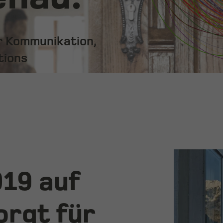
ür Kommunikation,
tions
019 auf
orgt für