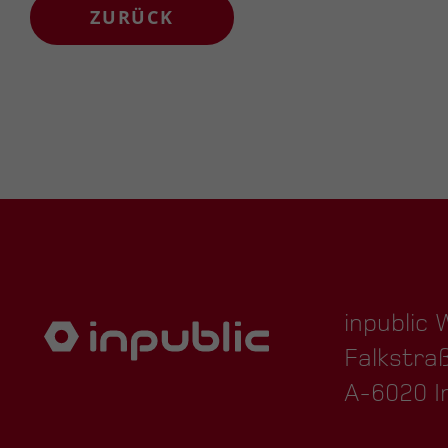
ZURÜCK
inpublic
Falkstra
A-6020 I