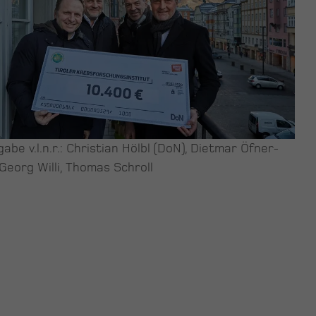
be v.l.n.r.: Christian Hölbl (DoN), Dietmar Öfner-
 Georg Willi, Thomas Schroll